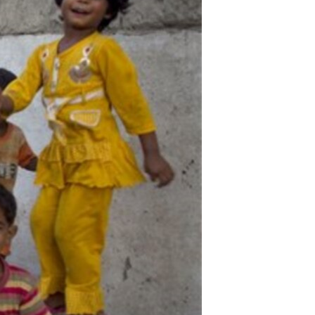
مستندها
فرهنگ و زندگی
حقوق شهروندی
انتخابات ریاست جمهوری آمریکا ۲۰۲۴
اقتصادی
حمله جمهوری اسلامی به اسرائیل
رمز مهسا
علم و فناوری
اسرائیل در جنگ
ورزش زنان در ایران
گالری عکس
اعتراضات زن، زندگی، آزادی
آرشیو پخش زنده
مجموعه مستندهای دادخواهی
تریبونال مردمی آبان ۹۸
دادگاه حمید نوری
چهل سال گروگان‌گیری
قانون شفافیت دارائی کادر رهبری ایران
اعتراضات مردمی آبان ۹۸
اسرائیل در جنگ