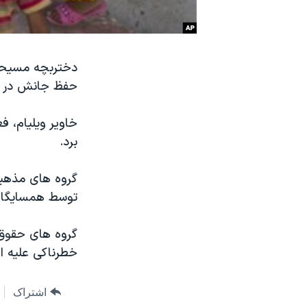
نرگس محمدی برنده جایزه نوبل صلح
همایش محافظه‌کاران آمریکا «سی‌پک»
دختربچه مسيحی 
صفحه‌های ویژه
حفظ جانش در س
سفر پرزیدنت ترامپ به چین
خاوير ويليام، 
برد.
گروه های مذهبی
توسط همسايگان 
گروه های حقوق 
خطرناکی عليه ا
اشتراک