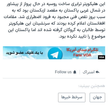
اسرائیل در جنگ
این هلیکوپتر ترابری ساخت روسیه در حال پرواز از پیشاور
در شمال غربی پاکستان به مقصد ازبکستان بود که به
نرگس محمدی برنده جایزه نوبل صلح
سبب بروز نقص فنی مجبود به فرود اضطراری شد. مقامات
همایش محافظه‌کاران آمریکا «سی‌پک»
افغانستان اعلام کرده بودند که سرنشینان این هلیکوپتر
صفحه‌های ویژه
توسط طالبان به گروگان گرفته شده اند اما پاکستان این
موضوع را تایید نکرده بود.
سفر پرزیدنت ترامپ به چین
اشتراک
Follow us
همچنبن ببینید:
جهان
سرخط خبرها