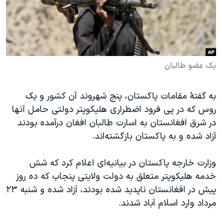
دنبال کنید
مستندها
فرهنگ و زندگی
حقوق شهروندی
انتخابات ریاست جمهوری آمریکا ۲۰۲۴
اقتصادی
حمله جمهوری اسلامی به اسرائیل
رمز مهسا
علم و فناوری
یک عضو طالبان
زبانهای مختلف
اسرائیل در جنگ
ورزش زنان در ایران
به گفتۀ مقامات پاکستان، پنج شهروند آن کشور و یک
گالری عکس
اعتراضات زن، زندگی، آزادی
روس که در پی فرود اضطراری هلیکوپتر دولتی حامل آنها
آرشیو پخش زنده
مجموعه مستندهای دادخواهی
در شرق افغانستان به اسارت طالبان افغان درآمده بودند
آزاد شده و به پاکستان بازگشته‌اند.
تریبونال مردمی آبان ۹۸
دادگاه حمید نوری
وزارت خارجه پاکستان در بیانیه‌ای اعلام کرد که شش
چهل سال گروگان‌گیری
خدمه هلیکوپتر متعلق به دولت ولایتی پنجاب که ده روز
پیش در افغانستان ناپدید شده بودند، آزاد شده‌ و شنبه ۲۳
قانون شفافیت دارائی کادر رهبری ایران
مرداد وارد اسلام آباد شدند.
اعتراضات مردمی آبان ۹۸