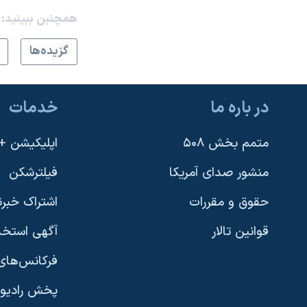
همچنبن ببینید:
گزيده‌ها
در باره ما
خدمات
متمم بخش ۵۰۸
اپلیکیشن +VOA
منشور صدای آمریکا
فیلترشکن
حقوق و مقررات
اشتراک خبرن
قوانین تالار
آگهی استخد
فرکانس‌های 
پخش رادیو