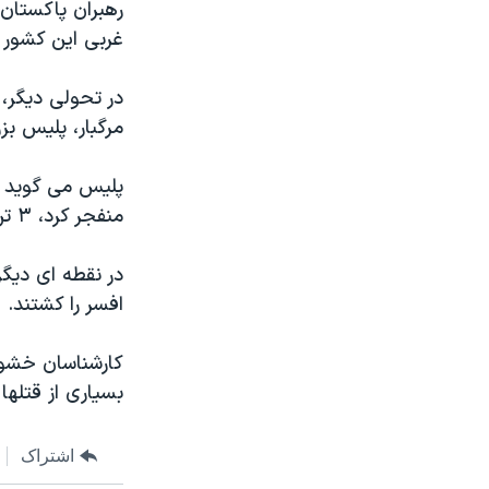
رهبران پاکستان
غربی این کشور ر
در تحولی دیگر، 
مرگبار، پلیس بز
پلیس می گوید ب
منفجر کرد، ۳ تن کشته شدند، اما به رئیس پلیس آسیب نرسید.
افسر را کشتند.
کارشناسان خشون
بسیاری از قتله
اشتراک