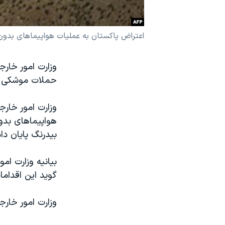
نرگس محمدی برنده جایزه نوبل صلح
همایش محافظه‌کاران آمریکا «سی‌پک»
اعتراض پاکستان به عملیات هواپیماهای بدون
صفحه‌های ویژه
وزارت امور خارج
سفر پرزیدنت ترامپ به چین
حملات موشکی ام
وزارت امور خار
هواپیماهای بدو
بیدرنگ پایان دا
بیانیه وزارت ا
گوید این اقدام
وزارت امور خارج