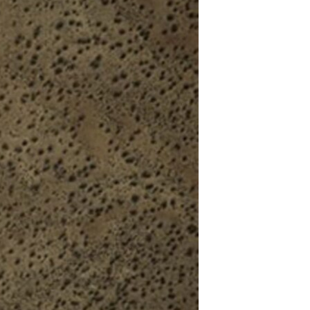
مستندها
فرهنگ و زندگی
حقوق شهروندی
انتخابات ریاست جمهوری آمریکا ۲۰۲۴
اقتصادی
حمله جمهوری اسلامی به اسرائیل
رمز مهسا
علم و فناوری
اسرائیل در جنگ
ورزش زنان در ایران
گالری عکس
اعتراضات زن، زندگی، آزادی
آرشیو پخش زنده
مجموعه مستندهای دادخواهی
تریبونال مردمی آبان ۹۸
دادگاه حمید نوری
چهل سال گروگان‌گیری
قانون شفافیت دارائی کادر رهبری ایران
اعتراضات مردمی آبان ۹۸
اسرائیل در جنگ