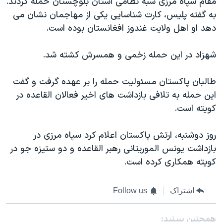
مقام سپاه مرزی شبه نظامی استان بلوچستان حمله کردند.
اسرائیل در جنگ
به گفته پلیس، کارت شناسایی یکی از مهاجمان نشان می
نرگس محمدی برنده جایزه نوبل صلح
دهد او اهل ولایت غندوز افغانستان بوده است.
همایش محافظه‌کاران آمریکا «سی‌پک»
شهزاد در این حمله زخمی و همسرش کشته شد.
صفحه‌های ویژه
سفر پرزیدنت ترامپ به چین
طالبان پاکستان مسئولیت حمله را بر عهده گرفت و گفت
این حمله به تلافی بازداشت های اخیر فعالان القاعده در
کویته است.
روز دوشنبه، ارتش پاکستان اعلام کرد سپاه مرزی در
بازداشت یونس الموریتانی رهبر القاعده و دو ستیزه جو در
کویته همکاری کرده است.
اشتراک
Follow us
همچنبن ببینید: