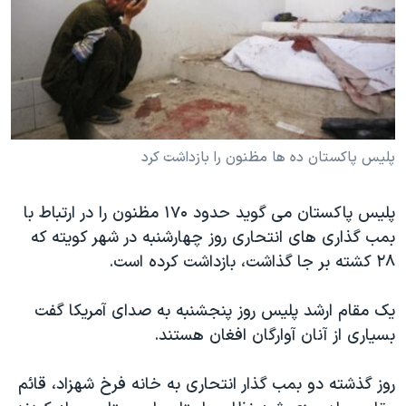
دنبال کنید
مستندها
فرهنگ و زندگی
حقوق شهروندی
انتخابات ریاست جمهوری آمریکا ۲۰۲۴
اقتصادی
حمله جمهوری اسلامی به اسرائیل
رمز مهسا
علم و فناوری
زبانهای مختلف
اسرائیل در جنگ
ورزش زنان در ایران
پلیس پاکستان ده ها مظنون را بازداشت کرد
گالری عکس
اعتراضات زن، زندگی، آزادی
پلیس پاکستان می گوید حدود ۱۷۰ مظنون را در ارتباط با
آرشیو پخش زنده
مجموعه مستندهای دادخواهی
بمب گذاری های انتحاری روز چهارشنبه در شهر کویته که
تریبونال مردمی آبان ۹۸
۲۸ کشته بر جا گذاشت، بازداشت کرده است.
دادگاه حمید نوری
یک مقام ارشد پلیس روز پنجشنبه به صدای آمریکا گفت
چهل سال گروگان‌گیری
بسیاری از آنان آوارگان افغان هستند.
قانون شفافیت دارائی کادر رهبری ایران
اعتراضات مردمی آبان ۹۸
روز گذشته دو بمب گذار انتحاری به خانه فرخ شهزاد، قائم