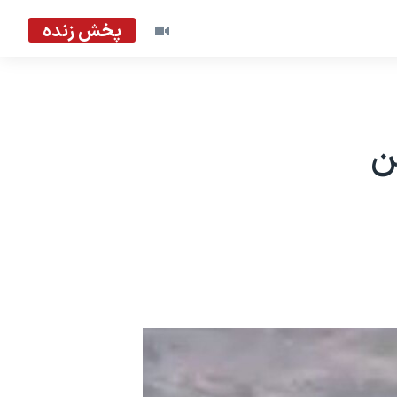
پخش زنده
ن