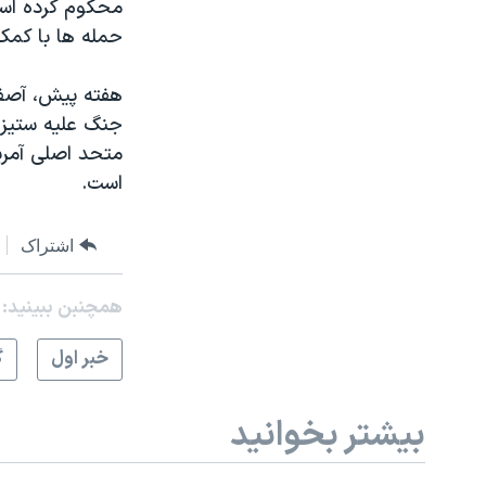
محکوم کرده است
حمله ها با کمک
هفته پیش، آصف 
جنگ علیه ستیزه
متحد اصلی آمری
است.
اشتراک
همچنبن ببینید:
خبر اول
گ
بیشتر بخوانید