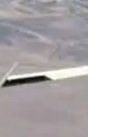
مستندها
فرهنگ و زندگی
حقوق شهروندی
انتخابات ریاست جمهوری آمریکا ۲۰۲۴
اقتصادی
حمله جمهوری اسلامی به اسرائیل
رمز مهسا
علم و فناوری
اسرائیل در جنگ
ورزش زنان در ایران
گالری عکس
اعتراضات زن، زندگی، آزادی
آرشیو پخش زنده
مجموعه مستندهای دادخواهی
تریبونال مردمی آبان ۹۸
دادگاه حمید نوری
چهل سال گروگان‌گیری
قانون شفافیت دارائی کادر رهبری ایران
اعتراضات مردمی آبان ۹۸
اسرائیل در جنگ