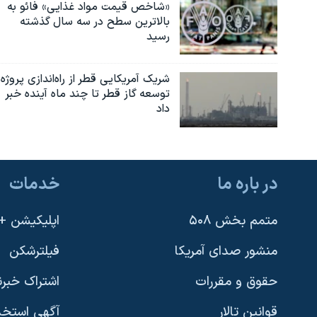
«شاخص قیمت مواد غذایی» فائو به
بالاترین سطح در سه سال گذشته
رسید
شریک آمریکایی قطر از راه‌اندازی پروژه
توسعه گاز قطر تا چند ماه آینده خبر
داد
در باره ما
خدمات
متمم بخش ۵۰۸
اپلیکیشن +VOA
منشور صدای آمریکا
فیلترشکن
حقوق و مقررات
اشتراک خبرن
قوانین تالار
آگهی استخد