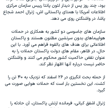
دنبال کنید
بود، چند روز پس از دیدار لئون پانتا رییس سازمان مرکزی
مستندها
فرهنگ و زندگی
اطلاعات آمریکا با همتای پاکستانی اش، ژنرال احمد شجاع
حقوق شهروندی
انتخابات ریاست جمهوری آمریکا ۲۰۲۴
پاشا، در واشنگتن روی می دهد.
اقتصادی
حمله جمهوری اسلامی به اسرائیل
سازمان های جاسوسی دو کشور به همکاری در حملات
رمز مهسا
علم و فناوری
زبانهای مختلف
هواپیماهای بدون سرنشین مظنون هستند و پاکستان
اسرائیل در جنگ
ورزش زنان در ایران
اطلاعاتی برای هدف های بالقوه فراهم می آورد. با این
گالری عکس
اعتراضات زن، زندگی، آزادی
حال، در ظاهر، مقام های دولت پاکستان حملات را به
عنوان نقض حاکمیت کشور محکوم می کنند و واشنگتن
آرشیو پخش زنده
مجموعه مستندهای دادخواهی
حاضر نیست درباره آنها اظهار نظر کند.
تریبونال مردمی آبان ۹۸
دادگاه حمید نوری
از حمله بحث انگیزی در ۲۶ اسفند که نزدیک به ۴۰ تن را
کشت، این نخستین بار است که حملات هوایی صورت می
چهل سال گروگان‌گیری
گیرد.
قانون شفافیت دارائی کادر رهبری ایران
اعتراضات مردمی آبان ۹۸
ژنرال اشفق کیانی، فرمانده ارتش پاکستان، آن حادثه را