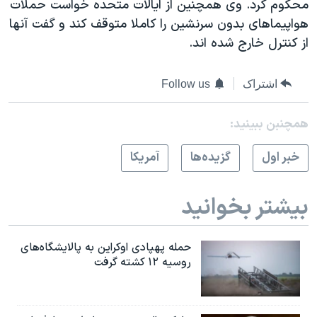
محکوم کرد. وی همچنین از ایالات متحده خواست حملات
اسرائیل در جنگ
هواپیماهای بدون سرنشین را کاملا متوقف کند و گفت آنها
نرگس محمدی برنده جایزه نوبل صلح
از کنترل خارج شده اند.
همایش محافظه‌کاران آمریکا «سی‌پک»
صفحه‌های ویژه
اشتراک
Follow us
سفر پرزیدنت ترامپ به چین
همچنبن ببینید:
خبر اول
گزيده‌ها
آمريکا
بیشتر بخوانید
حمله پهپادی اوکراین به پالایشگاه‌های
روسیه ۱۲ کشته گرفت