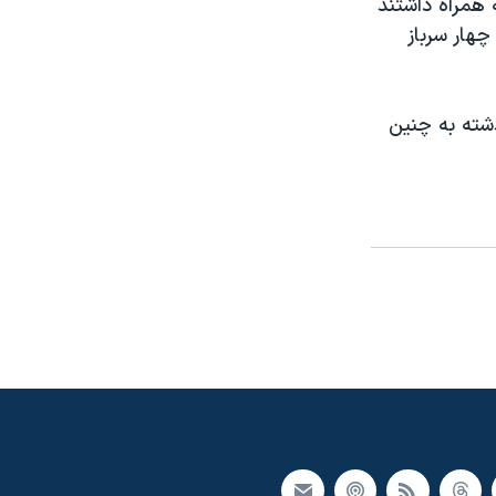
 همراه داشتند
چهار سرباز
شته به چنین