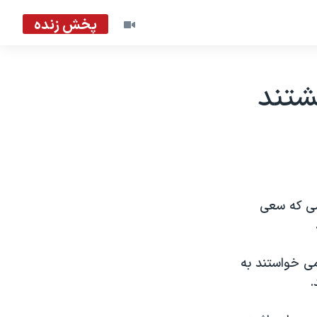
پخش زنده
شتند
می که سعی
می خواستند به
.