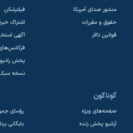
نرگس محمدی برنده جایزه نوبل صلح
منشور صدای آمریکا
فیلترشکن
همایش محافظه‌کاران آمریکا «سی‌پک»
حقوق و مقررات
اشتراک خبرن
صفحه‌های ویژه
قوانین تالار
آگهی استخد
سفر پرزیدنت ترامپ به چین
فرکانس‌های 
پخش رادیو
یادگیری زبان انگلیسی
نسخه سبک 
دنبال کنید
گوناگون
صفحه‌های ویژه
رؤسای جمهو
آرشیو پخش زنده
بایگانی برن
زبانهای مختلف