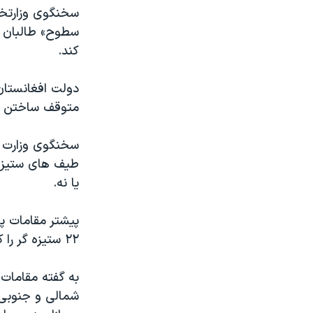
مستندها
فرهنگ و زندگی
سخنگوی وزارتخان
حقوق شهروندی
انتخابات ریاست جمهوری آمریکا ۲۰۲۴
سطوح» طالبان اف
کند.
اقتصادی
حمله جمهوری اسلامی به اسرائیل
رمز مهسا
علم و فناوری
دولت افغانستان
اسرائیل در جنگ
ورزش زنان در ایران
متوقف ساختن ج
گالری عکس
اعتراضات زن، زندگی، آزادی
سخنگوی وزارت ا
آرشیو پخش زنده
مجموعه مستندهای دادخواهی
طیف های ستیزه 
تریبونال مردمی آبان ۹۸
یا نه.
دادگاه حمید نوری
چهل سال گروگان‌گیری
۲۲ ستیزه گر را کشتند.
قانون شفافیت دارائی کادر رهبری ایران
به گفته مقامات، 
اعتراضات مردمی آبان ۹۸
شمالی و جنوبی، 
اسرائیل در جنگ