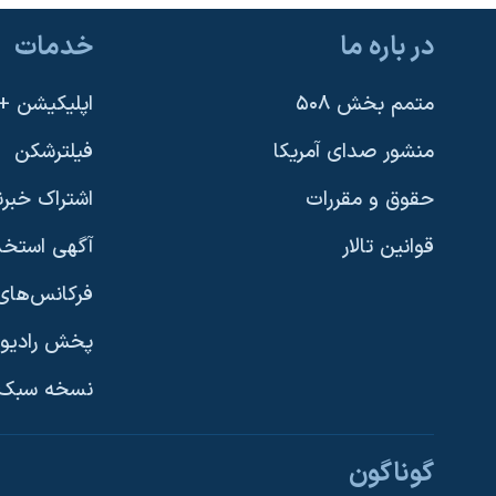
در باره ما
خدمات
متمم بخش ۵۰۸
اپلیکیشن +VOA
منشور صدای آمریکا
فیلترشکن
حقوق و مقررات
اشتراک خبرن
قوانین تالار
آگهی استخد
فرکانس‌های 
پخش رادیو
یادگیری زبان انگلیسی
نسخه سبک 
دنبال کنید
گوناگون