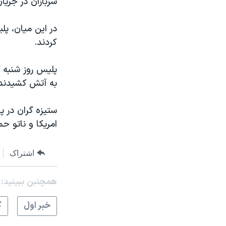
سربازان در جریان کوش
نرگس محمدی برنده جایزه نوبل صلح
در این میان، پ
همایش محافظه‌کاران آمریکا «سی‌پک»
کردند.
صفحه‌های ویژه
سفر پرزیدنت ترامپ به چین
پلیس روز شنبه گ
به آتش کشیدند
ستیزه گران در 
امریکا و ناتو حم
اشتراک
همچنبن ببینید:
خبر اول
گ