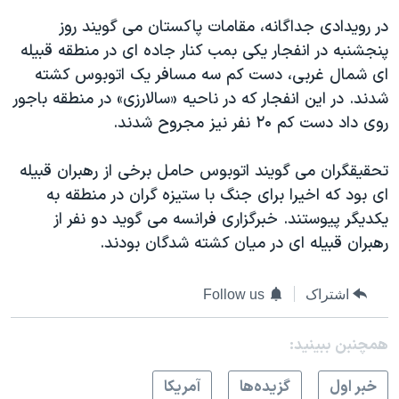
اسرائیل در جنگ
در رویدادی جداگانه، مقامات پاکستان می گویند روز
نرگس محمدی برنده جایزه نوبل صلح
پنجشنبه در انفجار یکی بمب کنار جاده ای در منطقه قبیله
همایش محافظه‌کاران آمریکا «سی‌پک»
ای شمال غربی، دست کم سه مسافر یک اتوبوس کشته
شدند. در این انفجار که در ناحیه «سالارزی» در منطقه باجور
صفحه‌های ویژه
روی داد دست کم ۲۰ نفر نیز مجروح شدند.
سفر پرزیدنت ترامپ به چین
تحقیقگران می گویند اتوبوس حامل برخی از رهبران قبیله
ای بود که اخیرا برای جنگ با ستیزه گران در منطقه به
یکدیگر پیوستند. خبرگزاری فرانسه می گوید دو نفر از
رهبران قبیله ای در میان کشته شدگان بودند.
اشتراک
Follow us
همچنبن ببینید:
خبر اول
گزيده‌ها
آمريکا