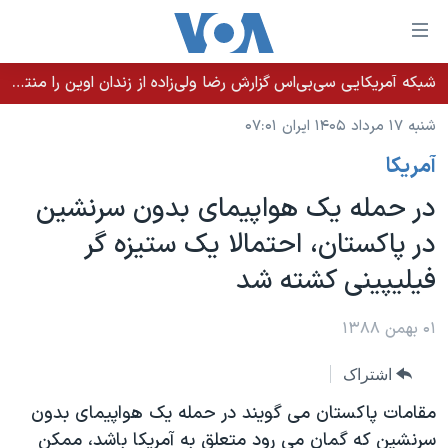
ینکهای
ابل
سترسی
شبکه آمریکایی سی‌بی‌‌اس گزارش رضا ولی‌زاده از زندان اوین را منتشر کرد؛ کامران حکمتی پیش از آغاز شیمی‌درمانی به زندان بازگردانده شد
خانه
هش
شنبه ۱۷ مرداد ۱۴۰۵ ایران ۰۷:۰۱
نسخه سبک وب‌سایت
ه
آمريکا
حتوای
موضوع ها
صلی
در حمله یک هواپیمای بدون سرنشین
برنامه های تلویزیونی
ایران
هش
در پاکستان، احتمالا یک ستیزه گر
جدول برنامه ها
ه
آمریکا
فیلیپینی کشته شد
فحه
صفحه‌های ویژه
جهان
صلی
فرکانس‌های صدای آمریکا
ورزشی
جام جهانی ۲۰۲۶
۰۱ بهمن ۱۳۸۸
هش
پخش رادیویی
ه
گزیده‌ها
عملیات خشم حماسی
اشتراک
ستجو
۲۵۰سالگی آمریکا
ویژه برنامه‌ها
یادگیری زبان انگلیسی
مقامات پاکستان می گویند در حمله یک هواپیمای بدون
ویدیوها
بایگانی برنامه‌های تلویزیونی
سرنشین که گمان می رود متعلق به آمریکا باشد، ممکن