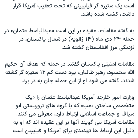
است یک ستیزه گر فیلیپینی که تحت تعقیب آمریکا قرار
دنبال کنید
مستندها
فرهنگ و زندگی
داشت، کشته شده باشد.
حقوق شهروندی
انتخابات ریاست جمهوری آمریکا ۲۰۲۴
اقتصادی
حمله جمهوری اسلامی به اسرائیل
به گفته مقامات، عقیده بر این است «عبدالباسط عثمان» در
حمله ۲۴ دی ماه (۱۴ ژانویه) در شمال پاکستان، در
رمز مهسا
علم و فناوری
نزدیکی مرز افغانستان کشته شد.
زبانهای مختلف
اسرائیل در جنگ
ورزش زنان در ایران
گالری عکس
اعتراضات زن، زندگی، آزادی
مقامات امنیتی پاکستان گفتند در حمله که هدف آن حکیم
الله محسود، رهبر طالبان، بود دست کم ۱۲ ستیزه گر کشته
آرشیو پخش زنده
مجموعه مستندهای دادخواهی
شدند. گفته می شود او از این حمله جان به در برد.
تریبونال مردمی آبان ۹۸
دادگاه حمید نوری
وزارت امور خارجه آمریکا عبدالباسط عثمان را «یک
متخصص ساختن بمب» که با گروه های تروریستی ابو
چهل سال گروگان‌گیری
سیاف و جماعت اسلامی ارتباط دارد، معرفی می کنند.
قانون شفافیت دارائی کادر رهبری ایران
مقامات آمریکا می گویند آنها بر این عقیده اند که او به
اعتراضات مردمی آبان ۹۸
دلیل این ارتباط ها تهدیدی برای آمریکا و فیلیپین است.