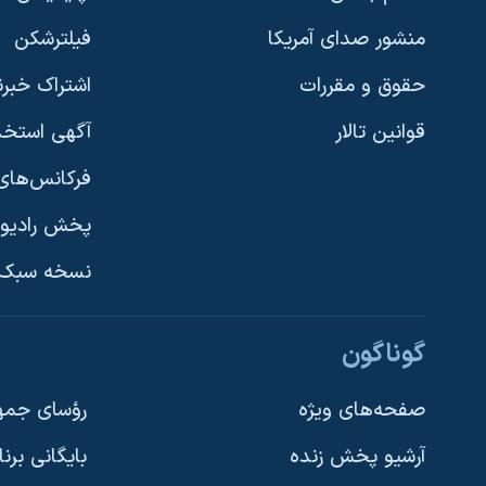
منشور صدای آمریکا
فیلترشکن
حقوق و مقررات
اشتراک خبرن
قوانین تالار
آگهی استخد
فرکانس‌های 
پخش رادیو
یادگیری زبان انگلیسی
نسخه سبک 
دنبال کنید
گوناگون
صفحه‌های ویژه
رؤسای جمهو
آرشیو پخش زنده
بایگانی برن
زبانهای مختلف