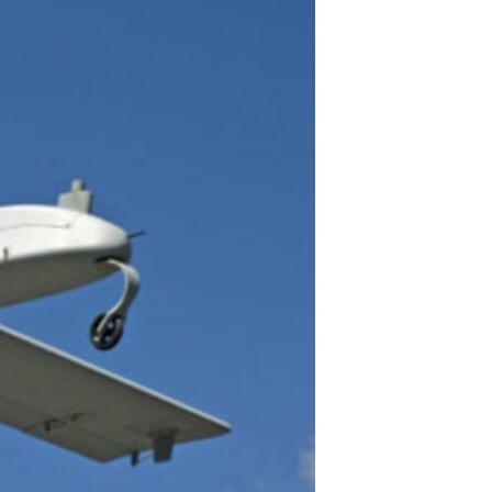
مستندها
فرهنگ و زندگی
حقوق شهروندی
انتخابات ریاست جمهوری آمریکا ۲۰۲۴
اقتصادی
حمله جمهوری اسلامی به اسرائیل
رمز مهسا
علم و فناوری
اسرائیل در جنگ
ورزش زنان در ایران
گالری عکس
اعتراضات زن، زندگی، آزادی
آرشیو پخش زنده
مجموعه مستندهای دادخواهی
تریبونال مردمی آبان ۹۸
دادگاه حمید نوری
چهل سال گروگان‌گیری
قانون شفافیت دارائی کادر رهبری ایران
اعتراضات مردمی آبان ۹۸
اسرائیل در جنگ