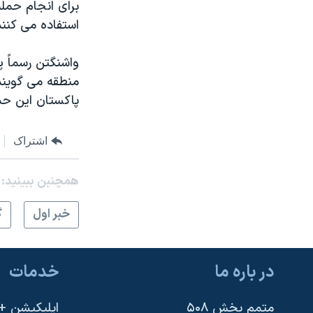
برای انجام حمله
استفاده می کنند
واشنگتن رسماً پ
منطقه می گویند
پاکستان این حم
اشتراک
همچنبن ببینید:
خبر اول
گ
در باره ما
خدمات
متمم بخش ۵۰۸
اپلیکیشن +VOA