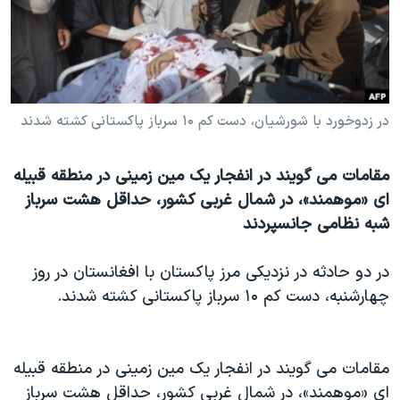
دنبال کنید
مستندها
فرهنگ و زندگی
حقوق شهروندی
انتخابات ریاست جمهوری آمریکا ۲۰۲۴
اقتصادی
حمله جمهوری اسلامی به اسرائیل
رمز مهسا
علم و فناوری
در زدوخورد با شورشیان، دست کم ۱۰ سرباز پاکستانی کشته شدند
زبانهای مختلف
اسرائیل در جنگ
ورزش زنان در ایران
مقامات می گویند در انفجار یک مین زمینی در منطقه قبیله
گالری عکس
اعتراضات زن، زندگی، آزادی
ای «موهمند»، در شمال غربی کشور، حداقل هشت سرباز
آرشیو پخش زنده
مجموعه مستندهای دادخواهی
شبه نظامی جانسپردند
تریبونال مردمی آبان ۹۸
در دو حادثه در نزدیکی مرز پاکستان با افغانستان در روز
دادگاه حمید نوری
چهارشنبه، دست کم ۱۰ سرباز پاکستانی کشته شدند.
چهل سال گروگان‌گیری
قانون شفافیت دارائی کادر رهبری ایران
مقامات می گویند در انفجار یک مین زمینی در منطقه قبیله
اعتراضات مردمی آبان ۹۸
ای «موهمند»، در شمال غربی کشور، حداقل هشت سرباز