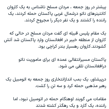
اسرائیل در جنگ
پیشتر در روز جمعه ، مردان مسلح ناشناس به یک کاروان
نرگس محمدی برنده جایزه نوبل صلح
کانتینرهای ناتو درشمال غربی پاکستان حمله کردند، یک
همایش محافظه‌کاران آمریکا «سی‌پک»
راننده را کشتند و یک نفر دیگر را مجروح کردند.
صفحه‌های ویژه
یک مقام پلیس قبیله ای گفت مردان مسلح در حالی که
سفر پرزیدنت ترامپ به چین
کاروان از منطقه خیبر در افغانستان وارد پاکستان شد آتش
گشودند.کاروان رهسپار بندر کراچی بود.
پاکستان مسیرانتقالی عمده ای برای ماموریت ناتو
درافغانستان تلقی می شود.
درپیشاور، یک بمب اندازانتخاری روز جمعه به اتومبیل یک
رهبر مذهبی حمله کرد و سه تن را کشت.
مقامات می گویند اوهنگام حمله در اتومبیل نبود، اما
راننده، یک گارد و یک رهگذر کشته شدند