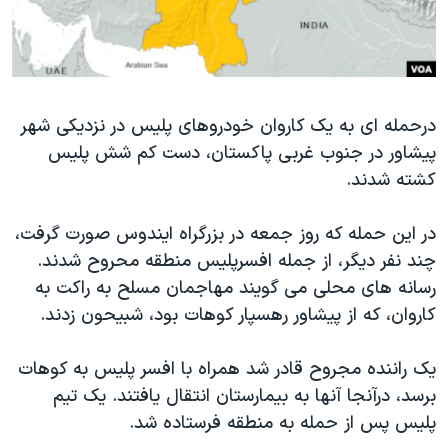
دنبال کنید
مستندها
فرهنگ و زندگی
حقوق شهروندی
انتخابات ریاست جمهوری آمریکا ۲۰۲۴
اقتصادی
حمله جمهوری اسلامی به اسرائیل
درحمله ای به یک کاروان خودروهای پلیس در نزدیکی شهر
رمز مهسا
علم و فناوری
پیشاور در جنوب غربی پاکستان، دست کم شش پلیس
زبانهای مختلف
اسرائیل در جنگ
ورزش زنان در ایران
کشته شدند.
گالری عکس
اعتراضات زن، زندگی، آزادی
در این حمله که روز جمعه در بزرگراه ایندوس صورت گرفت،
آرشیو پخش زنده
مجموعه مستندهای دادخواهی
چند نفر دیگر، از جمله افسرپلیس منطقه محروح شدند.
تریبونال مردمی آبان ۹۸
رسانه های محلی می گویند مهاجمان مسلح به راکت به
دادگاه حمید نوری
کاروان، که از پیشاور رهسپار کوهات بود، شبیحون زدند.
چهل سال گروگان‌گیری
یک راننده مجروح قادر شد همراه با افسر پلیس به کوهات
قانون شفافیت دارائی کادر رهبری ایران
برسد، درآنجا آنها به بیمارستان انتقال یافتند. یک تیم
اعتراضات مردمی آبان ۹۸
پلیس پس از حمله به منطقه فرستاده شد.