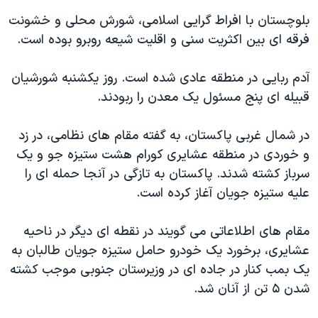
دنبال کنید
مستندها
فرهنگ و زندگی
بلوچستان با افراط گرایی اسلامی، شورش محلی و خشونت
فرقه ای بین اکثریت سنی و اقلیت شیعه روبرو بوده است.
حقوق شهروندی
انتخابات ریاست جمهوری آمریکا ۲۰۲۴
اقتصادی
حمله جمهوری اسلامی به اسرائیل
آدم ربایی در منطقه عادی شده است. روز یکشنبه شورشیان
رمز مهسا
علم و فناوری
قبیله ای پنج مسئول یک معدن را ربودند.
زبانهای مختلف
اسرائیل در جنگ
ورزش زنان در ایران
در شمال غربی پاکستان، به گفته مقام های نظامی، در زد
گالری عکس
اعتراضات زن، زندگی، آزادی
و خوردی در منطقه عشایری کورام هشت ستیزه جو و یک
آرشیو پخش زنده
مجموعه مستندهای دادخواهی
سرباز کشته شدند. پاکستان به تازگی در آنجا حمله ای را
علیه ستیزه جویان آغاز کرده است.
تریبونال مردمی آبان ۹۸
دادگاه حمید نوری
مقام های اطلاعاتی می گویند در نقطه ای دیگر در ناحیه
چهل سال گروگان‌گیری
عشایری، برخورد یک خودرو حامل ستیزه جویان طالبان به
یک بمب کنار در جاده ای در وزیرستان جنوبی موجب کشته
قانون شفافیت دارائی کادر رهبری ایران
شدن ۵ تن از آنان شد.
اعتراضات مردمی آبان ۹۸