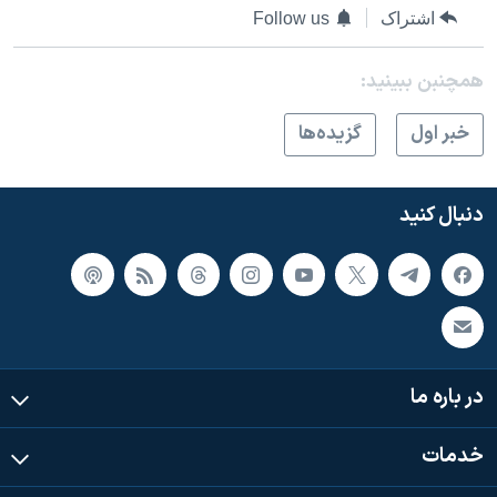
اسرائیل در جنگ
اشتراک
Follow us
نرگس محمدی برنده جایزه نوبل صلح
همچنبن ببینید:
همایش محافظه‌کاران آمریکا «سی‌پک»
صفحه‌های ویژه
خبر اول
گزيده‌ها
سفر پرزیدنت ترامپ به چین
دنبال کنید
در باره ما
خدمات