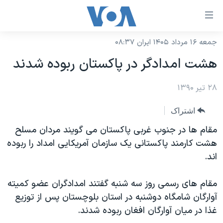
ینکهای
ابل
سترسی
جمعه ۱۶ مرداد ۱۴۰۵ ایران ۰۸:۳۷
خانه
هش
هشت امدادگر در پاکستان ربوده شدند
نسخه سبک وب‌سایت
ه
حتوای
۲۸ تیر ۱۳۹۰
موضوع ها
صلی
برنامه های تلویزیونی
ایران
اشتراک
هش
جدول برنامه ها
ه
آمریکا
مقام ها در جنوب غربی پاکستان می گویند مردان مسلح
فحه
صفحه‌های ویژه
هشت کارمند پاکستانی یک سازمان آمریکایی امداد را ربوده
جهان
صلی
اند.
فرکانس‌های صدای آمریکا
ورزشی
جام جهانی ۲۰۲۶
هش
پخش رادیویی
ه
گزیده‌ها
عملیات خشم حماسی
مقام های رسمی روز سه شنبه گفتند امدادگران عضو کمیته
ستجو
آوارگان شامگاه دوشنبه در استان بلوچستان پس از توزیع
۲۵۰سالگی آمریکا
ویژه برنامه‌ها
یادگیری زبان انگلیسی
غذا در میان آوارگان افغان ربوده شدند.
ویدیوها
بایگانی برنامه‌های تلویزیونی