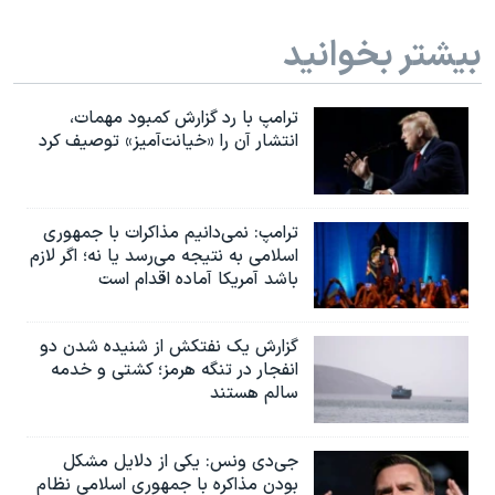
اسرائیل در جنگ
بیشتر بخوانید
نرگس محمدی برنده جایزه نوبل صلح
همایش محافظه‌کاران آمریکا «سی‌پک»
ترامپ با رد گزارش کمبود مهمات،
صفحه‌های ویژه
انتشار آن را «خیانت‌آمیز» توصیف کرد
سفر پرزیدنت ترامپ به چین
ترامپ: نمی‌دانیم مذاکرات با جمهوری
اسلامی به نتیجه می‌رسد یا نه؛ اگر لازم
باشد آمریکا آماده اقدام است
گزارش یک نفتکش از شنیده شدن دو
انفجار در تنگه هرمز؛ کشتی و خدمه
سالم هستند
جی‌دی ونس: یکی از دلایل مشکل
بودن مذاکره با جمهوری اسلامی نظام