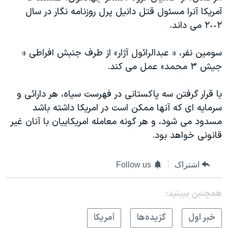
دنبال کنید
آمریکا آنرا مسئول قتل دانیل پرل روزنامه نگار در سال
مستندها
فرهنگ و زندگی
٢٠٠٢ می داند.
حقوق شهروندی
انتخابات ریاست جمهوری آمریکا ۲۰۲۴
اقتصادی
حمله جمهوری اسلامی به اسرائیل
سومین نفر، « عبدالرائول آژار» از طرف جنبش افراطی «
جیش ۳ محمد» عمل می کند.
رمز مهسا
علم و فناوری
زبانهای مختلف
اسرائیل در جنگ
ورزش زنان در ایران
با قرار گرفتن سه پاکستانی در فهرست سیاه، هر دارائی و
گالری عکس
اعتراضات زن، زندگی، آزادی
سرمایه ای که آنها ممکن است در امریکا داشته باشد
مسدود می شود، و هر گونه معامله امریکاییان با آنان غیر
آرشیو پخش زنده
مجموعه مستندهای دادخواهی
قانونی خواهد بود.
تریبونال مردمی آبان ۹۸
دادگاه حمید نوری
اشتراک
Follow us
چهل سال گروگان‌گیری
همچنبن ببینید:
قانون شفافیت دارائی کادر رهبری ایران
اعتراضات مردمی آبان ۹۸
خبر اول
گزيده‌ها
آمريکا