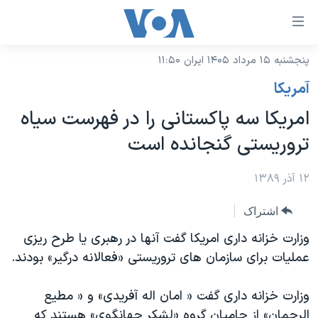
ینکهای
ابل
سترسی
پنجشنبه ۱۵ مرداد ۱۴۰۵ ایران ۱۱:۵۰
خانه
هش
آمريکا
نسخه سبک وب‌سایت
ه
امریکا سه پاکستانی را در فهرست سیاه
حتوای
موضوع ها
تروریستی گنجانده است
صلی
برنامه های تلویزیونی
ایران
هش
جدول برنامه ها
۱۲ آذر ۱۳۸۹
ه
آمریکا
فحه
صفحه‌های ویژه
جهان
اشتراک
صلی
فرکانس‌های صدای آمریکا
ورزشی
جام جهانی ۲۰۲۶
وزارت خزانه داری امریکا گفت آنها در رهبری یا طرح ریزی
هش
پخش رادیویی
عملیات برای سازمان های تروریستی «فعالانه درگیر» بودند.
ه
گزیده‌ها
عملیات خشم حماسی
ستجو
۲۵۰سالگی آمریکا
ویژه برنامه‌ها
یادگیری زبان انگلیسی
وزارت خزانه داری گفت « امان اله آفریدی» و « مطیع
ویدیوها
بایگانی برنامه‌های تلویزیونی
الرحمان» از حامیان گروه «لشکر جهانگوی» هستند که