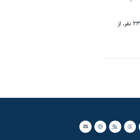
حمله روز شنبه و محاصره نظامی ساختمان مجاور که چند ساعت طول کشید ۲۳ نفر، از