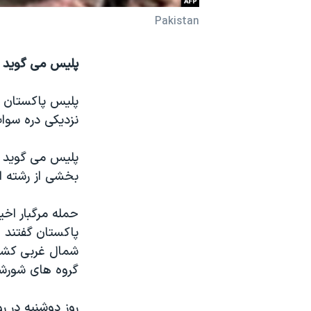
نرگس محمدی برنده جایزه نوبل صلح
Pakistan
همایش محافظه‌کاران آمریکا «سی‌پک»
پلیس می گوید م
صفحه‌های ویژه
سفر پرزیدنت ترامپ به چین
نزدیکی دره سوات به کشتن د
پلیس می گوید م
بخشی از رشته ا
حمله مرگبار اخ
پاکستان گفتند 
شمال غربی کشور
گروه های شورش
روز دوشنبه در 