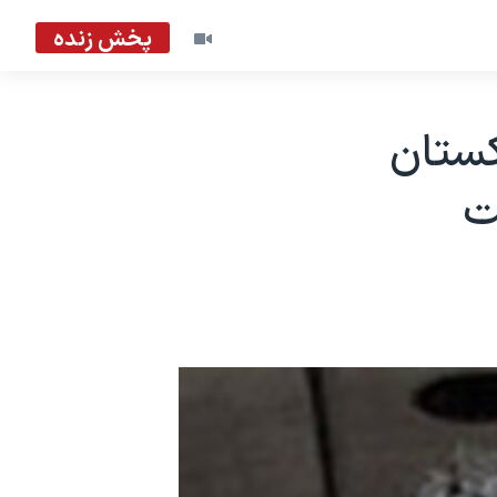
پخش زنده
کستان