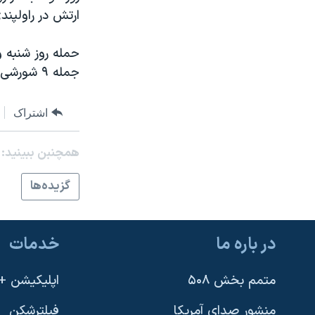
ارتش در راولپندی
جمله ۹ شورشی، ۱۰ سرباز و ۴ غیرنظامی را به کشتن داد.
اشتراک
همچنبن ببینید:
گزيده‌ها
در باره ما
خدمات
متمم بخش ۵۰۸
اپلیکیشن +VOA
منشور صدای آمریکا
فیلترشکن