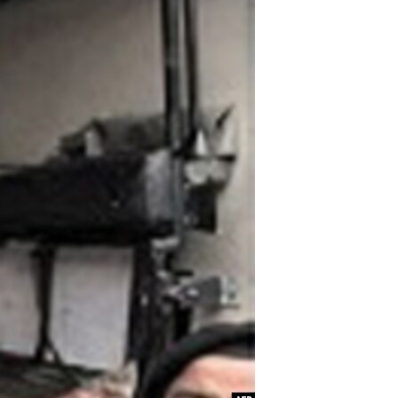
مستندها
فرهنگ و زندگی
حقوق شهروندی
انتخابات ریاست جمهوری آمریکا ۲۰۲۴
اقتصادی
حمله جمهوری اسلامی به اسرائیل
رمز مهسا
علم و فناوری
اسرائیل در جنگ
ورزش زنان در ایران
گالری عکس
اعتراضات زن، زندگی، آزادی
آرشیو پخش زنده
مجموعه مستندهای دادخواهی
تریبونال مردمی آبان ۹۸
دادگاه حمید نوری
چهل سال گروگان‌گیری
قانون شفافیت دارائی کادر رهبری ایران
اعتراضات مردمی آبان ۹۸
اسرائیل در جنگ