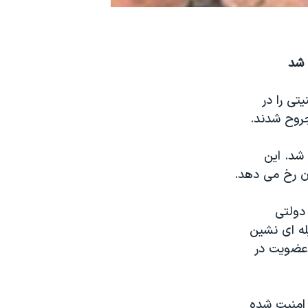
 شد
 مأمور امنیتی را در
شد. این
ن رخ می دهد.
دولتی
له ای نشین
 عضویت در
 امنیت شده