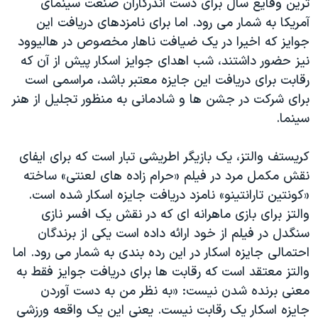
ترین وقایع سال برای دست اندرکاران صنعت سینمای
دنبال کنید
مستندها
فرهنگ و زندگی
آمریکا به شمار می رود. اما برای نامزدهای دریافت این
جوایز که اخیرا در یک ضیافت ناهار مخصوص در هالیوود
حقوق شهروندی
انتخابات ریاست جمهوری آمریکا ۲۰۲۴
نیز حضور داشتند، شب اهدای جوایز اسکار پیش از آن که
اقتصادی
حمله جمهوری اسلامی به اسرائیل
رقابت برای دریافت این جایزه معتبر باشد، مراسمی است
رمز مهسا
علم و فناوری
برای شرکت در جشن ها و شادمانی به منظور تجلیل از هنر
زبانهای مختلف
سینما.
اسرائیل در جنگ
ورزش زنان در ایران
گالری عکس
اعتراضات زن، زندگی، آزادی
کریستف والتز، یک بازیگر اطریشی تبار است که برای ایفای
آرشیو پخش زنده
مجموعه مستندهای دادخواهی
نقش مکمل مرد در فیلم «حرام زاده های لعنتی» ساخته
«کونتین تارانتینو» نامزد دریافت جایزه اسکار شده است.
تریبونال مردمی آبان ۹۸
والتز برای بازی ماهرانه ای که در نقش یک افسر نازی
دادگاه حمید نوری
سنگدل در فیلم از خود ارائه داده است یکی از برندگان
چهل سال گروگان‌گیری
احتمالی جایزه اسکار در این رده بندی به شمار می رود. اما
والتز معتقد است که رقابت ها برای دریافت جوایز فقط به
قانون شفافیت دارائی کادر رهبری ایران
معنی برنده شدن نیست: «به نظر من به دست آوردن
اعتراضات مردمی آبان ۹۸
جایزه اسکار یک رقابت نیست. یعنی این یک واقعه ورزشی