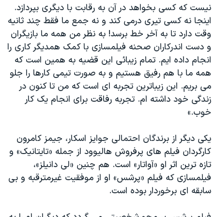
اسرائیل در جنگ
نیست که کسی بخواهد در آن به رقابت با دیگری بپردازد.
اینجا نه کسی تیری درمی کند و نه جمع ما فقط چند ثانیه
نرگس محمدی برنده جایزه نوبل صلح
وقت دارد تا به آخر خط برسد! به نظر من همه ما بازیگران
همایش محافظه‌کاران آمریکا «سی‌پک»
و دست اندرکاران صحنه فیلمسازی با کمک همدیگر کاری را
صفحه‌های ویژه
انجام داده ایم. تمام زیبائی این قضیه به همین است که
همه ما با هم رفیق هستیم و به صورت تیمی کارها را جلو
سفر پرزیدنت ترامپ به چین
می بریم. این زیباترین تجربه ای است که من تا کنون در
زندگی خود داشته ام. تجربه رفاقت برای انجام یک کار
خوب.»
یکی دیگر از برندگان احتمالی جوایز اسکار، جیمز کامرون
کارگردان فیلم های پرفروش هالیوود از جمله «تایتانیک» و
تازه ترین اثر او «آواتار» است. هم چنین «لی دانیلز»،
فیلمسازی که فیلم «پرشس» او از موفقیت غیرمترقبه و بی
سابقه ای برخوردار بوده است.