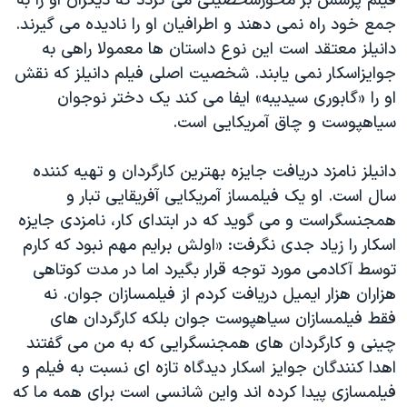
فیلم پرشس بر محورشخصیتی می گردد که دیگران او را به
جمع خود راه نمی دهند و اطرافیان او را نادیده می گیرند.
دانیلز معتقد است این نوع داستان ها معمولا راهی به
جوایزاسکار نمی یابند. شخصیت اصلی فیلم دانیلز که نقش
او را «گابوری سیدیبه» ایفا می کند یک دختر نوجوان
سیاهپوست و چاق آمریکایی است.
دانیلز نامزد دریافت جایزه بهترین کارگردان و تهیه کننده
سال است. او یک فیلمساز آمریکایی آفریقایی تبار و
همجنسگراست و می گوید که در ابتدای کار، نامزدی جایزه
اسکار را زیاد جدی نگرفت: «اولش برایم مهم نبود که کارم
توسط آکادمی مورد توجه قرار بگیرد اما در مدت کوتاهی
هزاران هزار ایمیل دریافت کردم از فیلمسازان جوان. نه
فقط فیلمسازان سیاهپوست جوان بلکه کارگردان های
چینی و کارگردان های همجنسگرایی که به من می گفتند
اهدا کنندگان جوایز اسکار دیدگاه تازه ای نسبت به فیلم و
فیلمسازی پیدا کرده اند واین شانسی است برای همه ما که