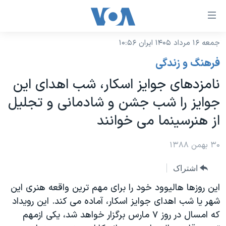
ینکهای
ابل
سترسی
جمعه ۱۶ مرداد ۱۴۰۵ ایران ۱۰:۵۶
خانه
هش
فرهنگ و زندگی
نسخه سبک وب‌سایت
ه
نامزدهای جوایز اسکار، شب اهدای این
حتوای
موضوع ها
جوایز را شب جشن و شادمانی و تجلیل
صلی
برنامه های تلویزیونی
ایران
هش
از هنرسینما می خوانند
جدول برنامه ها
ه
آمریکا
فحه
صفحه‌های ویژه
۳۰ بهمن ۱۳۸۸
جهان
صلی
فرکانس‌های صدای آمریکا
ورزشی
جام جهانی ۲۰۲۶
هش
اشتراک
پخش رادیویی
ه
گزیده‌ها
عملیات خشم حماسی
این روزها هالیوود خود را برای مهم ترین واقعه هنری این
ستجو
شهر یا شب اهدای جوایز اسکار، آماده می کند. این رویداد
۲۵۰سالگی آمریکا
ویژه برنامه‌ها
یادگیری زبان انگلیسی
که امسال در روز ۷ مارس برگزار خواهد شد، یکی ازمهم
ویدیوها
بایگانی برنامه‌های تلویزیونی