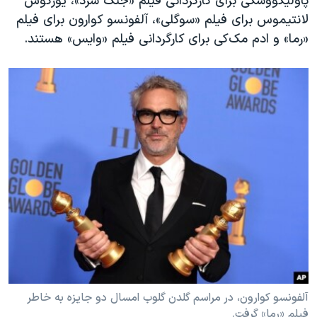
پاولیکووسکی برای کارگردانی فیلم «جنگ سرد»، یورگوس
لانتیموس برای فیلم «سوگلی»، آلفونسو کوارون برای فیلم
«رما» و ادم مک‌کی برای کارگردانی فیلم «وایس» هستند.
آلفونسو کوارون، در مراسم گلدن گلوب امسال دو جایزه به خاطر
فیلم «رما» گرفت.