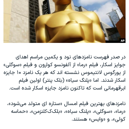
دنبال کنید
مستندها
فرهنگ و زندگی
حقوق شهروندی
انتخابات ریاست جمهوری آمریکا ۲۰۲۴
اقتصادی
حمله جمهوری اسلامی به اسرائیل
رمز مهسا
علم و فناوری
زبانهای مختلف
اسرائیل در جنگ
ورزش زنان در ایران
در صدر فهرست نامزدهای نود و یکمین مراسم اهدای
گالری عکس
اعتراضات زن، زندگی، آزادی
جوایز اسکار، فیلم «رما» از آلفونسو کوارون و فیلم «سوگلی»
آرشیو پخش زنده
مجموعه مستندهای دادخواهی
از یورگوس لانتیموس نشسته اند که هر یک نامزد ۱۰ جایزه
تریبونال مردمی آبان ۹۸
اسکار شدند. اما «پلنگ سیاه» (بلک پنتر) اولین فیلم
ابرقهرمانی است که تاکنون نامزد جایزه اسکار شده است.
دادگاه حمید نوری
چهل سال گروگان‌گیری
نامزدهای بهترین فیلم امسال «ستاره ای متولد می‌شود»،
قانون شفافیت دارائی کادر رهبری ایران
«رما»، «سوگلی»، «پلنگ سیاه»، «بلک‌ک‌کلنزمن»، «حماسه
کولی»، و «وایس» هستند.
اعتراضات مردمی آبان ۹۸