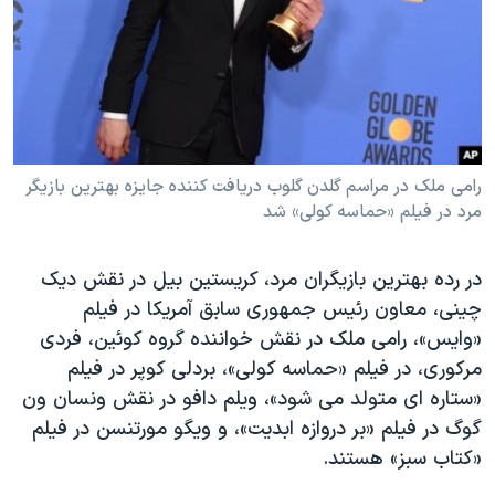
رامی ملک در مراسم گلدن گلوب دریافت کننده جایزه بهترین بازیگر
مرد در فیلم «حماسه کولی» شد
در رده بهترین بازیگران مرد، کریستین بیل در نقش دیک
چینی، معاون رئیس جمهوری سابق آمریکا در فیلم
«وایس»، رامی ملک در نقش خواننده گروه کوئین، فردی
مرکوری، در فیلم «حماسه کولی»، بردلی کوپر در فیلم
«ستاره ای متولد می شود»، ویلم دافو در نقش ونسان ون
گوگ در فیلم «بر دروازه ابدیت»، و ویگو مورتنسن در فیلم
«کتاب سبز» هستند.