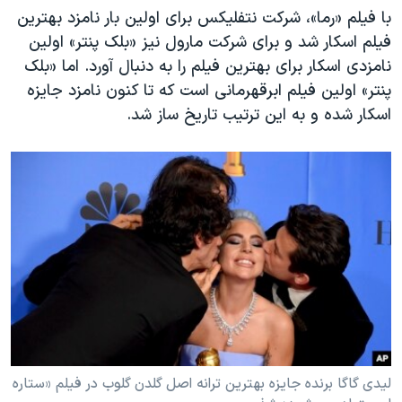
اسرائیل در جنگ
با فیلم «رما»، شرکت نتفلیکس برای اولین بار نامزد بهترین
نرگس محمدی برنده جایزه نوبل صلح
فیلم اسکار شد و برای شرکت مارول نیز «بلک پنتر» اولین
نامزدی اسکار برای بهترین فیلم را به دنبال آورد. اما «بلک
همایش محافظه‌کاران آمریکا «سی‌پک»
پنتر» اولین فیلم ابرقهرمانی است که تا کنون نامزد جایزه
صفحه‌های ویژه
اسکار شده و به این ترتیب تاریخ ساز شد.
سفر پرزیدنت ترامپ به چین
لیدی گاگا برنده جایزه بهترین ترانه اصل گلدن گلوب در فیلم «ستاره