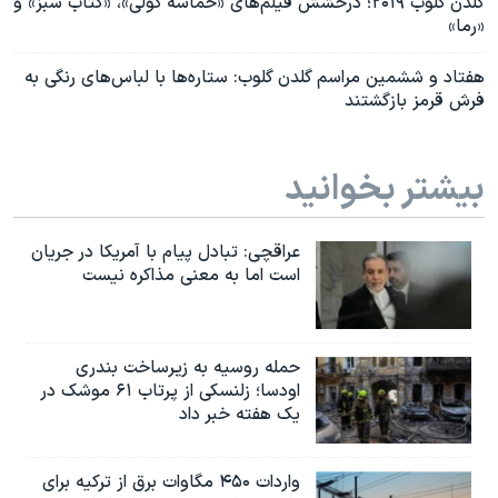
گلدن گلوب ۲۰۱۹؛ درخشش فیلم‌های «حماسه کولی»، «کتاب سبز» و
«رما»
هفتاد و ششمین مراسم گلدن گلوب: ستاره‌ها با لباس‌های رنگی به
فرش قرمز بازگشتند
بیشتر بخوانید
عراقچی: تبادل پیام با آمریکا در جریان
است اما به معنی مذاکره نیست
حمله روسیه به زیرساخت بندری
اودسا؛ زلنسکی از پرتاب ۶۱ موشک در
یک هفته خبر داد
واردات ۴۵۰ مگاوات برق از ترکیه برای