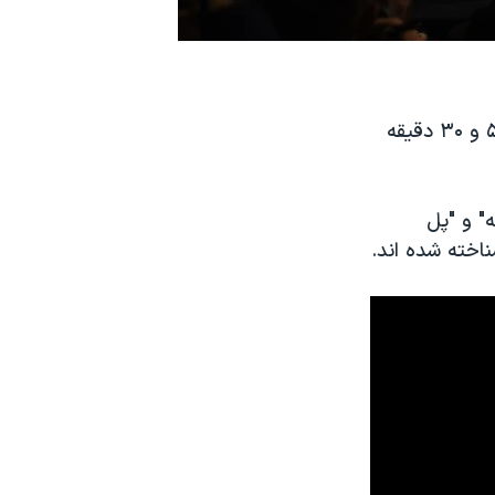
نامزدان اسکار ۲۰۱۶ توسط آنگ لی، گیلرمو دل تورو و جان کراسینسکی ساعت ۵ و ۳۰ دقیقه
" و "پل
ناخته شده اند.