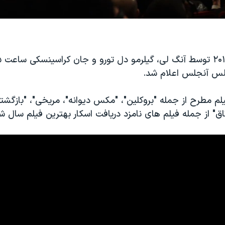
لس آنجلس اعلام شد.
 مطرح از جمله "بروکلین"، "مکس دیوانه"، مریخی"، "بازگشته
ق" از جمله فیلم های نامزد دریافت اسکار بهترین فیلم سال ش