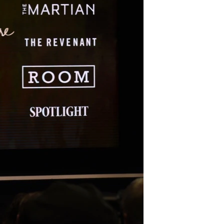
مستندها
فرهنگ و زندگی
حقوق شهروندی
انتخابات ریاست جمهوری آمریکا ۲۰۲۴
اقتصادی
حمله جمهوری اسلامی به اسرائیل
رمز مهسا
علم و فناوری
اسرائیل در جنگ
ورزش زنان در ایران
گالری عکس
اعتراضات زن، زندگی، آزادی
آرشیو پخش زنده
مجموعه مستندهای دادخواهی
تریبونال مردمی آبان ۹۸
دادگاه حمید نوری
چهل سال گروگان‌گیری
قانون شفافیت دارائی کادر رهبری ایران
اعتراضات مردمی آبان ۹۸
اسرائیل در جنگ