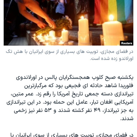
دنبال کنید
مستندها
فرهنگ و زندگی
حقوق شهروندی
انتخابات ریاست جمهوری آمریکا ۲۰۲۴
اقتصادی
حمله جمهوری اسلامی به اسرائیل
رمز مهسا
علم و فناوری
زبانهای مختلف
اسرائیل در جنگ
ورزش زنان در ایران
در فضای مجازی، توییت های بسیاری از سوی ایرانیان با هش تگ
اورلاندو زده شده است.
گالری عکس
اعتراضات زن، زندگی، آزادی
آرشیو پخش زنده
مجموعه مستندهای دادخواهی
یکشنبه صبح کلوب همجسنگرایان پالس در اورلاندوی
تریبونال مردمی آبان ۹۸
فلوریدا شاهد حادثه ای فجیعی بود که مرگبارترین
تیراندازی دسته جمعی تاریخ آمریکا را رقم زد. عمر متین،
دادگاه حمید نوری
آمریکایی افغان تبار، عامل این حمله بود. در این تیراندازی
چهل سال گروگان‌گیری
به جز تیرانداز، ۴۹ نفر کشته شدند و ۵۳ نفر نیز زخمی
قانون شفافیت دارائی کادر رهبری ایران
شدند.
اعتراضات مردمی آبان ۹۸
در فضای مجازی، توییت های بسیاری از سوی ایرانیان با