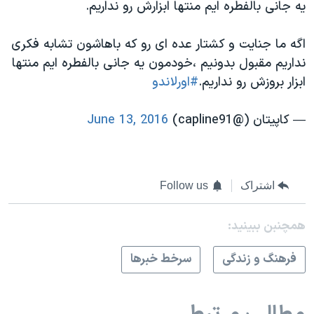
یه جانی بالفطره ایم منتها ابزارش رو نداریم.
اگه ما جنايت و كشتار عده اى رو كه باهاشون تشابه فكرى
نداريم مقبول بدونيم ،خودمون يه جانى بالفطره ايم منتها
ابزار بروزش رو نداريم.
#اورلاندو
— کاپیتان (@capline91)
June 13, 2016
اشتراک
Follow us
همچنبن ببینید:
فرهنگ و زندگی
سرخط خبرها