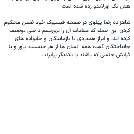
اسرائیل در جنگ
هش تگ اورلاندو زده شده است.
نرگس محمدی برنده جایزه نوبل صلح
شاهزاده رضا پهلوی در صفحه فیسبوک خود ضمن محکوم
همایش محافظه‌کاران آمریکا «سی‌پک»
کردن این حمله که مقامات آن را تروریسم داخلی توصیف
صفحه‌های ویژه
کرده اند، و ابراز همدردی با بازماندگان و خانواده های
سفر پرزیدنت ترامپ به چین
جانباختگان گفت: همه انسان ها از هر جنسیت، باور و یا
گرایش جنسی که باشند با یکدیگر برابرند.