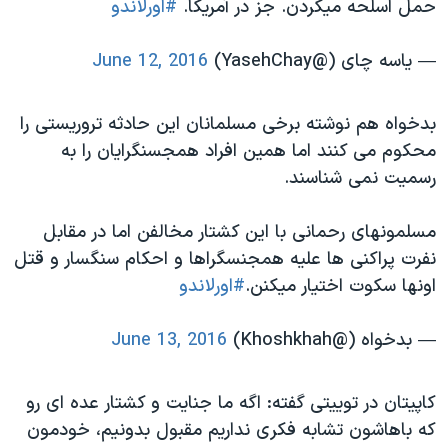
حمل اسلحه میکردن. جز در آمریکا.
#اورلاندو
— یاسه چای (@YasehChay)
June 12, 2016
بدخواه هم نوشته برخی مسلمانان این حادثه تروریستی را
محکوم می کنند اما همین افراد همجسنگرایان را به
رسمیت نمی شناسند.
مسلمونهای رحمانی با این کشتار مخالفن اما در مقابل
نفرت پراکنی ها علیه همجنسگراها و احکام سنگسار و قتل
اونها سکوت اختیار میکنن.
#اورلاندو
— بدخواه (@Khoshkhah)
June 13, 2016
کاپیتان در توییتی گفته: اگه ما جنایت و کشتار عده ای رو
که باهاشون تشابه فکری نداریم مقبول بدونیم، خودمون