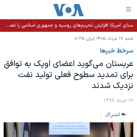
ینکهای
ابل
سترسی
سنای آمریکا افزایش تحریم‌های روسیه و جمهوری اسلامی را تصویب کرد؛ زلنسکی از این اقدام تشکر کرد
خانه
هش
شنبه ۱۷ مرداد ۱۴۰۵ ایران ۰۱:۲۵
نسخه سبک وب‌سایت
ه
سرخط خبرها
حتوای
موضوع ها
صلی
عربستان می‌گوید اعضای اوپک به توافق
برنامه های تلویزیونی
ایران
هش
برای تمدید سطوح فعلی تولید نفت
جدول برنامه ها
ه
آمریکا
نزدیک شدند
فحه
صفحه‌های ویژه
جهان
صلی
فرکانس‌های صدای آمریکا
ورزشی
جام جهانی ۲۰۲۶
۱۷ خرداد ۱۳۹۸
هش
پخش رادیویی
ه
گزیده‌ها
عملیات خشم حماسی
اشتراک
ستجو
۲۵۰سالگی آمریکا
ویژه برنامه‌ها
یادگیری زبان انگلیسی
ویدیوها
بایگانی برنامه‌های تلویزیونی