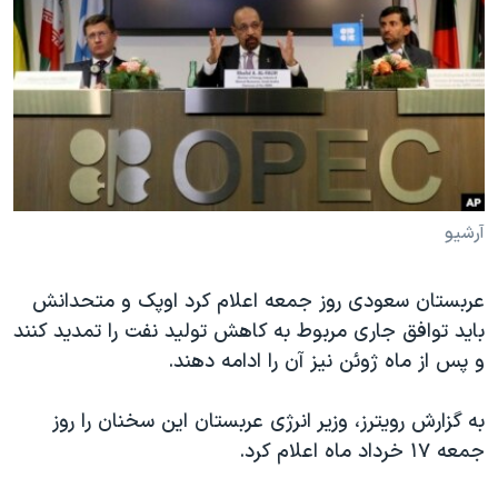
دنبال کنید
مستندها
فرهنگ و زندگی
حقوق شهروندی
انتخابات ریاست جمهوری آمریکا ۲۰۲۴
اقتصادی
حمله جمهوری اسلامی به اسرائیل
رمز مهسا
علم و فناوری
زبانهای مختلف
اسرائیل در جنگ
ورزش زنان در ایران
گالری عکس
اعتراضات زن، زندگی، آزادی
آرشیو
آرشیو پخش زنده
مجموعه مستندهای دادخواهی
عربستان سعودی روز جمعه اعلام کرد اوپک و متحدانش
تریبونال مردمی آبان ۹۸
باید توافق جاری مربوط به کاهش تولید نفت را تمدید کنند
دادگاه حمید نوری
و پس از ماه ژوئن نیز آن را ادامه دهند.
چهل سال گروگان‌گیری
به گزارش رویترز، وزیر انرژی عربستان این سخنان را روز
قانون شفافیت دارائی کادر رهبری ایران
جمعه ۱۷ خرداد ماه اعلام کرد.
اعتراضات مردمی آبان ۹۸