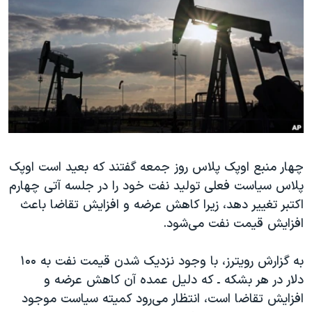
دنبال کنید
مستندها
فرهنگ و زندگی
حقوق شهروندی
انتخابات ریاست جمهوری آمریکا ۲۰۲۴
اقتصادی
حمله جمهوری اسلامی به اسرائیل
رمز مهسا
علم و فناوری
زبانهای مختلف
اسرائیل در جنگ
ورزش زنان در ایران
گالری عکس
اعتراضات زن، زندگی، آزادی
آرشیو پخش زنده
مجموعه مستندهای دادخواهی
چهار منبع اوپک پلاس روز جمعه گفتند که بعید است اوپک
پلاس سیاست فعلی تولید نفت خود را در جلسه آتی چهارم
تریبونال مردمی آبان ۹۸
اکتبر تغییر دهد، زیرا کاهش عرضه و افزایش تقاضا باعث
دادگاه حمید نوری
افزایش قیمت نفت می‌شود.
چهل سال گروگان‌گیری
به گزارش رویترز، با وجود نزدیک شدن قیمت نفت به ۱۰۰
قانون شفافیت دارائی کادر رهبری ایران
دلار در هر بشکه ـ که دلیل عمده آن کاهش عرضه و
اعتراضات مردمی آبان ۹۸
افزایش تقاضا است، انتظار می‌رود کمیته سیاست موجود