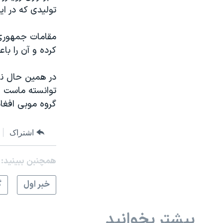
تولیدی که در ای
مقامات جمهوری ا
کرده و آن را با
در همين حال نا
توانسته ماست خ
گروه موبی افغا
اشتراک
همچنبن ببینید:
خبر اول
گ
بیشتر بخوانید