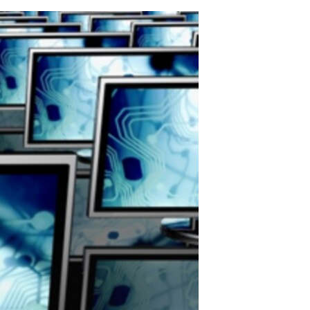
مستندها
فرهنگ و زندگی
حقوق شهروندی
انتخابات ریاست جمهوری آمریکا ۲۰۲۴
اقتصادی
حمله جمهوری اسلامی به اسرائیل
رمز مهسا
علم و فناوری
اسرائیل در جنگ
ورزش زنان در ایران
گالری عکس
اعتراضات زن، زندگی، آزادی
آرشیو پخش زنده
مجموعه مستندهای دادخواهی
تریبونال مردمی آبان ۹۸
دادگاه حمید نوری
چهل سال گروگان‌گیری
قانون شفافیت دارائی کادر رهبری ایران
اعتراضات مردمی آبان ۹۸
اسرائیل در جنگ