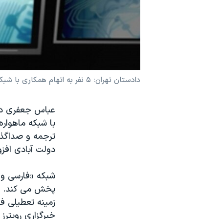
نرگس محمدی برنده جایزه نوبل صلح
همایش محافظه‌کاران آمریکا «سی‌پک»
صفحه‌های ویژه
سفر پرزیدنت ترامپ به چین
دادستان تهران: ۵ نفر به اتهام همکاری با شبکه ماهواره ای «فارسی وان» بازداشت شدند
با شبکه ماهواره
ترجمه و صداگذا
دولت آبادی افز
پخش می کند. در
زمینه تعطیلی فع
خبرگزاری رویترز 