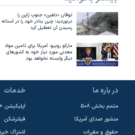
توفان «دلفین» جنوب ژاپن را
درنوردید؛ چین بنادر خود را در آستانه
رسیدن آن تعطیل کرد
مارکو روبیو: آمریکا برای تامین مواد
معدنی مورد نیاز خود به کشورهای
دیگر وابسته نخواهد بود
در باره ما
خدمات
متمم بخش ۵۰۸
اپلیکیشن +VOA
منشور صدای آمریکا
فیلترشکن
حقوق و مقررات
اشتراک خبرن