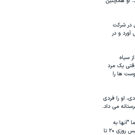
د. او همچنین
ن در شرکت
 آورد و در
ز سیاه
وقتی یک مرد
ست ها را
ی، او را فردی
ستانه می داد.
 "آنها به
خاطر اینکه وی مسلمان بود کاری نکردند." گیلوری گفته است که عمر متین سپس روزی ۲۰ تا