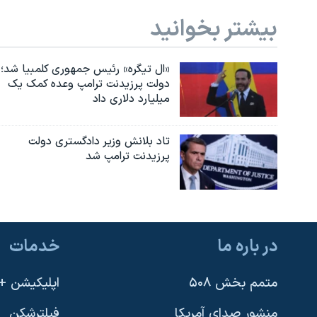
بیشتر بخوانید
«ال تیگره» رئیس جمهوری کلمبیا شد؛
دولت پرزیدنت ترامپ وعده کمک یک
میلیارد دلاری داد
تاد بلانش وزیر دادگستری دولت
پرزیدنت ترامپ شد
در باره ما
خدمات
متمم بخش ۵۰۸
اپلیکیشن +VOA
منشور صدای آمریکا
فیلترشکن