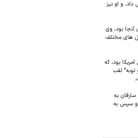
زار قرار می داد، و او نیز
 آنجا بود، وی
ال های مختلف
مریکا بود، که
 توبه" لقب
.
 بانک بدل شد، در سال ۱۹۹۳ در حمله سارقان به
او سپس به