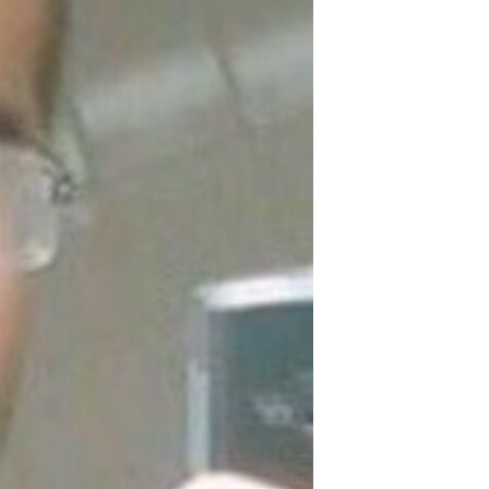
مستندها
فرهنگ و زندگی
حقوق شهروندی
انتخابات ریاست جمهوری آمریکا ۲۰۲۴
اقتصادی
حمله جمهوری اسلامی به اسرائیل
رمز مهسا
علم و فناوری
اسرائیل در جنگ
ورزش زنان در ایران
گالری عکس
اعتراضات زن، زندگی، آزادی
آرشیو پخش زنده
مجموعه مستندهای دادخواهی
تریبونال مردمی آبان ۹۸
دادگاه حمید نوری
چهل سال گروگان‌گیری
قانون شفافیت دارائی کادر رهبری ایران
اعتراضات مردمی آبان ۹۸
اسرائیل در جنگ