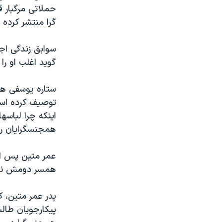
حملاتی مرگبار 
گرا منتشر کرده 
سوابق زندگی اج
گوید اغلب او را
ستاره یوسفی هم
توصیف کرده است 
اینکه چرا لباس
همجنسگرایان را
عمر متین پس از
همسر دومش نیز 
پدر عمر متین، ک
پیکارجویان طال