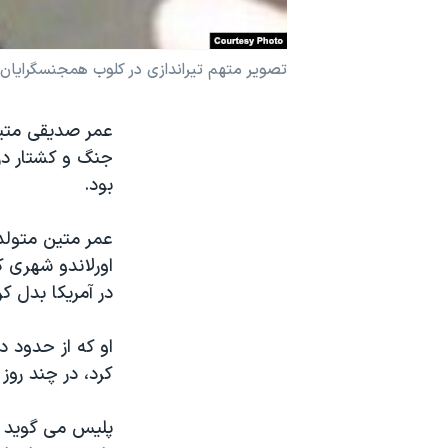
نرگس محمدی برنده جایزه نوبل صلح
همایش محافظه‌کاران آمریکا «سی‌پک»
تصویر متهم تیراندازی در کلوب همجنسگرایان پ
صفحه‌های ویژه
سفر پرزیدنت ترامپ به چین
جنگ و کشتار در ا
بود.
عمر متین متولد 
اورلاندو شهری ک
در آمریکا بدل ک
او که از حدود 
کرد، در چند رو
پلیس می گوید ا