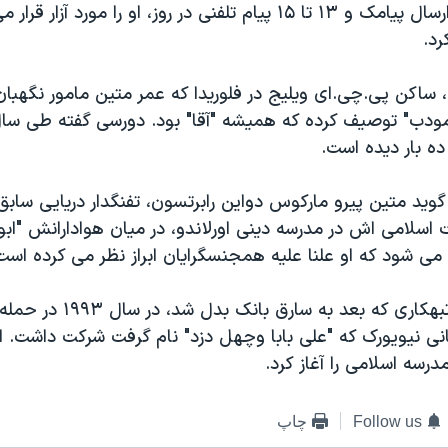
۳۰ بار از طریق ارسال پیامک و ۱۳ تا ۱۵ پیام تلفنی در روز، او را مورد آ
رد.
ی، ساکن پی.چی.ای ویلیج در فلوریدا که عمر متین مامور نگهبان
 مودب" توصیف کرده که همیشه "آقا" بود. دورسی گفته طی س
ده بار دیده است.
ید متین پیرو مارکوس دواین رابرتسون، تفنگدار دریایی سابق آ
 اسلامی اش در مدرسه دینی اورلاندو، در میان هوادارانش "ابو
 می شود که او علنا علیه همجنسگرایان ابراز نظر می کرده است
این رئیس باند تبهکاری که بعد به سارق
نی نیویورک که "علی بابا وچهل دزد" نام گرفت شرکت داشت. 
درسه اسلامی را آغاز کرد.
Follow us
چاپ