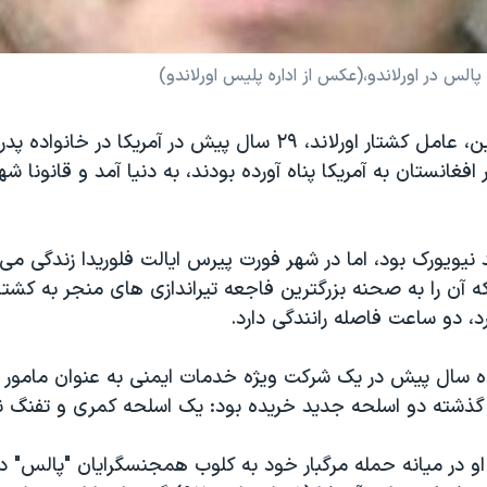
الس در اورلاندو،(عکس از اداره پلیس اورلاندو)
عمر صدیقی متین، عامل کشتار اورلاند، ۲۹ سال پیش در آمریکا در خ
فغانستان به آمریکا پناه آورده بودند، به دنیا آمد و قانونا شهر
نیویورک بود، اما در شهر فورت پیرس ایالت فلوریدا زندگی می ک
ه آن را به صحنه بزرگترین فاجعه تیراندازی های منجر به کش
رد، دو ساعت فاصله رانندگی دارد.
ده سال پیش در یک شرکت ویژه خدمات ایمنی به عنوان مامور 
ز گذشته دو اسلحه جدید خریده بود: یک اسلحه کمری و تفنگ نی
و در میانه حمله مرگبار خود به کلوب همجنسگرایان "پالس" در