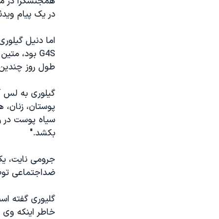
همجنسگرا در میا
در یک پیام وید
اما دنیل گیلوری
G4S بود، مت
طول روز چندین ب
گیلوری به لس آ
پوستان، زنان، 
سیاه پوست در ر
بکشد."
جرومی نایت، یک 
ضداجتماعی توصی
گلیوری گفته است