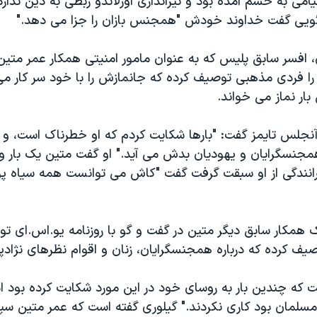
می به خشم آمده بود و تیراندازی اورلاندو ربطی به دین ندار
ئویی گفت خداوند خودش "همجنس بازان را جزا می دهد."
، افسر سابق پلیس که به عنوان مامور امنیتی همکار عمر متی
ین را فردی مذهبی توصیف کرده که جانمازش را با خود سر کار می
ار نماز می خواند.
نجلس تایمز گفت: "بارها شکایت کردم که او خطرناک است، و ا
همجنسگرایان و یهودیان بدش می آید." او گفت متین یک بار 
انندگی از او سبقت گرفت گفت "کاش می توانست همه سیاه پو
همکار سابق دیگر متین در گفت و گو با روزنامه یو.اس.ای تود
ف کرده که درباره همجنسگرایان، زنان و اقوام نظرهای نژادپر
 که چندین بار به روسای خود در این مورد شکایت کرده بود اما