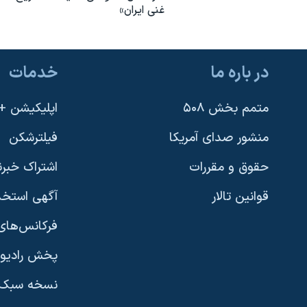
غنی ایران»
در باره ما
خدمات
متمم بخش ۵۰۸
اپلیکیشن +VOA
منشور صدای آمریکا
فیلترشکن
حقوق و مقررات
اشتراک خبرن
قوانین تالار
آگهی استخد
فرکانس‌های 
پخش رادیو
یادگیری زبان انگلیسی
نسخه سبک 