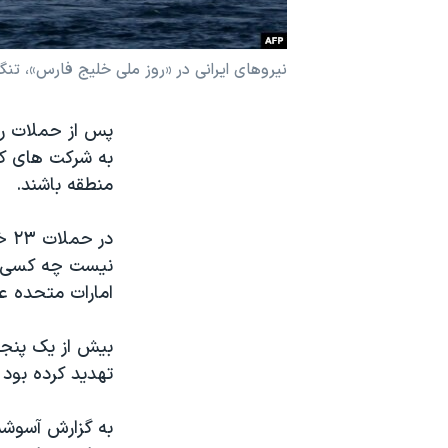
نرگس محمدی برنده جایزه نوبل صلح
همایش محافظه‌کاران آمریکا «سی‌پک»
نیروهای ایرانی در «روز ملی خلیج فارس»، تنگه هر
صفحه‌های ویژه
پس از حملات رو
سفر پرزیدنت ترامپ به چین
به شرکت های کش
منطقه باشند.
در
نیست چه کسی ای
امارات متحده ع
بیش از یک پنجم 
تهدید کرده بود م