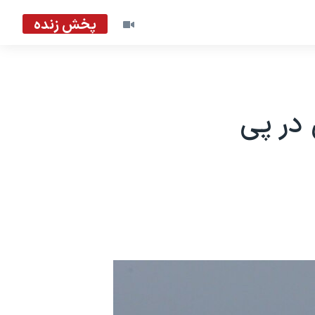
پخش زنده
 در پی