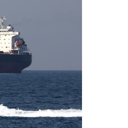
مستندها
فرهنگ و زندگی
حقوق شهروندی
انتخابات ریاست جمهوری آمریکا ۲۰۲۴
اقتصادی
حمله جمهوری اسلامی به اسرائیل
رمز مهسا
علم و فناوری
اسرائیل در جنگ
ورزش زنان در ایران
گالری عکس
اعتراضات زن، زندگی، آزادی
آرشیو پخش زنده
مجموعه مستندهای دادخواهی
تریبونال مردمی آبان ۹۸
دادگاه حمید نوری
چهل سال گروگان‌گیری
قانون شفافیت دارائی کادر رهبری ایران
اعتراضات مردمی آبان ۹۸
اسرائیل در جنگ