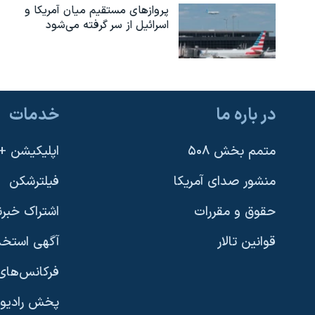
پروازهای مستقیم میان آمریکا و
نرگس محمدی برنده جایزه نوبل صلح
اسرائیل از سر گرفته می‌شود
همایش محافظه‌کاران آمریکا «سی‌پک»
صفحه‌های ویژه
سفر پرزیدنت ترامپ به چین
در باره ما
خدمات
متمم بخش ۵۰۸
اپلیکیشن +VOA
منشور صدای آمریکا
فیلترشکن
حقوق و مقررات
اشتراک خبرن
قوانین تالار
آگهی استخد
فرکانس‌های 
پخش رادیو