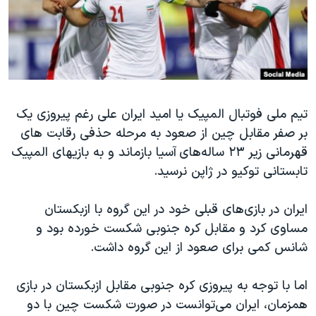
دنبال کنید
مستندها
فرهنگ و زندگی
حقوق شهروندی
انتخابات ریاست جمهوری آمریکا ۲۰۲۴
اقتصادی
حمله جمهوری اسلامی به اسرائیل
رمز مهسا
علم و فناوری
زبانهای مختلف
تیم ملی فوتبال المپیک یا امید ایران علی رغم پیروزی یک
اسرائیل در جنگ
ورزش زنان در ایران
بر صفر مقابل چین از صعود به مرحله حذفی رقابت های
گالری عکس
اعتراضات زن، زندگی، آزادی
قهرمانی زیر ۲۳ ساله‌های
آسیا بازماند و به بازیهای المپیک
آرشیو پخش زنده
مجموعه مستندهای دادخواهی
تابستانی توکیو در ژاپن نرسید.
تریبونال مردمی آبان ۹۸
ایران در بازی‌های قبلی خود در این گروه با ازبکستان
دادگاه حمید نوری
مساوی کرد و مقابل کره جنوبی شکست خورده بود و
چهل سال گروگان‌گیری
شانس کمی برای صعود از این گروه داشت.
قانون شفافیت دارائی کادر رهبری ایران
اما با توجه به پیروزی کره جنوبی مقابل ازبکستان در بازی
اعتراضات مردمی آبان ۹۸
همزمان، ایران می‌توانست در صورت شکست چین با دو