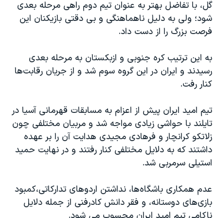
اسرائیل در جنگ
گل، با تفاضل بهتر به عنوان تیم دوم راهی مرحله بعدی
شود؛ ولی به دلیل ناهماهنگی و بی دقتی بازیکنان این
نرگس محمدی برنده جایزه نوبل صلح
فرصت بزرگ را از دست داد.
همایش محافظه‌کاران آمریکا «سی‌پک»
صفحه‌های ویژه
به این ترتیب کره جنوبی و ازبکستان به مرحله بعدی
رسیدند و ایران در این گروه سوم شد و از جریان رقابت‌ها
سفر پرزیدنت ترامپ به چین
کنار رفت.
تیم امید ایران پیش از اعزام به مسابقات قهرمانی آسیا در
تایلند با حواشی زیادی مواجه شد و مربیان مختلفی چون
زلاتکو کرانچار و فرهادی مجیدی هدایت آن را بر عهده
داشتند که به دلایل مختلفی کنار رفتند و در نهایت حمید
استیلی سرمربی شد.
عدم همکاری باشگاه‌ها، نداشتن اردوهای تدارکاتی،کمبود
بازی‌های دوستانه، و فقر دانش کادرفنی از جمله دلایل
ناکامی تیم امید ایران محسوب می شود.