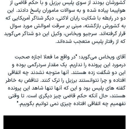
اسرائیل در جنگ
کشورشان بودند از سوی پلیس برزیل و با حکم قاضی از
هواپیما پیاده شده و به سوالات ماموران پاسخ دادند. این
نرگس محمدی برنده جایزه نوبل صلح
دو در رابطه با شکایت رایان لاکتی، دیگر شناگر آمریکایی که
همایش محافظه‌کاران آمریکا «سی‌پک»
به کشورش بازگشته، مبنی بر سرقت اموالش مورد سوال
صفحه‌های ویژه
قرار گرفته‌اند. سرجیو ویخاس، وکیل این دو شناگر می‌گوید
که از رفتار پلیس متعجب شده‌اند.
سفر پرزیدنت ترامپ به چین
آقای ویخاس می‌گوید: "در واقع ما فعلا اجازه صحبت
درمورد این پرونده را نداریم. یک مقدار سردرگمی بوده و
این دو شگفت زده هستند. آنها متوجه نشدند چه اتفاقی
افتاده و چرا نتوانستند برزیل را ترک کنند. تناقض به خاطر
گفته های پلیس بود و این که آنها تنها شاهد این پرونده
هستند، حال آنکه حکم قاضی چیز دیگری است. تا وقتی
نفهمیم چه اتفاقی افتاده چیزی نمی توانیم بگوییم."