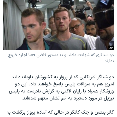
دنبال کنید
مستندها
فرهنگ و زندگی
حقوق شهروندی
انتخابات ریاست جمهوری آمریکا ۲۰۲۴
اقتصادی
حمله جمهوری اسلامی به اسرائیل
رمز مهسا
علم و فناوری
زبانهای مختلف
اسرائیل در جنگ
ورزش زنان در ایران
گالری عکس
اعتراضات زن، زندگی، آزادی
دو شناگری که شهادت دادند و به دستور قاضی فعلا اجازه خروج
ندارند
آرشیو پخش زنده
مجموعه مستندهای دادخواهی
تریبونال مردمی آبان ۹۸
دو شناگر آمریکایی که از پرواز به کشورشان بازمانده اند
دادگاه حمید نوری
امروز هم به سوالات پلیس پاسخ خواهند داد. این دو
چهل سال گروگان‌گیری
ورزشکار همراه با رایان لاکتی به گزارش نادرست به پلیس
برزیل در مورد دستبرد به اموالشان متهم شده‌اند.
قانون شفافیت دارائی کادر رهبری ایران
اعتراضات مردمی آبان ۹۸
گانر بنتس و جک کانگر در حالی که آماده پرواز برگشت به