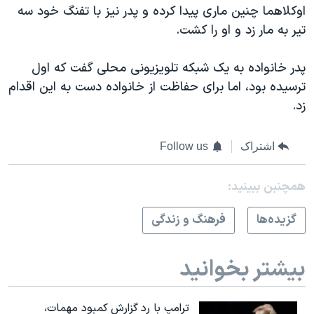
اسرائیل در جنگ
اوکلاهما چنین ماری پیدا کرده و پدر نیز با تفنگ خود سه
تیر به مار زد و او را کشت.
نرگس محمدی برنده جایزه نوبل صلح
همایش محافظه‌کاران آمریکا «سی‌پک»
پدر خانواده به یک شبکه تلویزیونی محلی گفت که اول
صفحه‌های ویژه
ترسیده بود، اما برای حفاظت از خانواده دست به این اقدام
زد.
سفر پرزیدنت ترامپ به چین
اشتراک
Follow us
همچنبن ببینید:
گزيده‌ها
فرهنگ و زندگی
بیشتر بخوانید
ترامپ با رد گزارش کمبود مهمات،