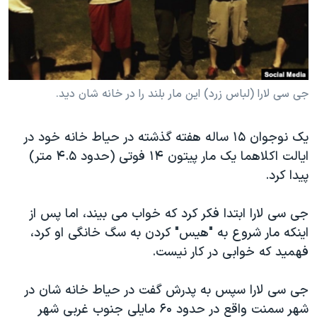
دنبال کنید
مستندها
فرهنگ و زندگی
حقوق شهروندی
انتخابات ریاست جمهوری آمریکا ۲۰۲۴
اقتصادی
حمله جمهوری اسلامی به اسرائیل
رمز مهسا
علم و فناوری
جی سی لارا (لباس زرد) این مار بلند را در خانه شان دید.
زبانهای مختلف
اسرائیل در جنگ
ورزش زنان در ایران
یک نوجوان ۱۵ ساله هفته گذشته در حیاط خانه خود در
گالری عکس
اعتراضات زن، زندگی، آزادی
ایالت اکلاهما یک مار پیتون ۱۴ فوتی (حدود ۴.۵ متر)
آرشیو پخش زنده
مجموعه مستندهای دادخواهی
پیدا کرد.
تریبونال مردمی آبان ۹۸
جی سی لارا ابتدا فکر کرد که خواب می بیند، اما پس از
دادگاه حمید نوری
اینکه مار شروع به "هیس" کردن به سگ خانگی او کرد،
چهل سال گروگان‌گیری
فهمید که خوابی در کار نیست.
قانون شفافیت دارائی کادر رهبری ایران
جی سی لارا سپس به پدرش گفت در حیاط خانه شان در
اعتراضات مردمی آبان ۹۸
شهر سمنت واقع در حدود ۶۰ مایلی جنوب غربی شهر