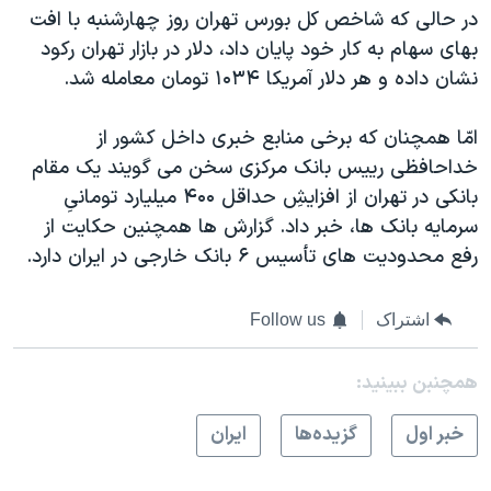
در حالی که شاخص کل بورس تهران روز چهارشنبه با افت
بهای سهام به کار خود پايان داد، دلار در بازار تهران رکود
نشان داده و هر دلار آمريکا ۱۰۳۴ تومان معامله شد.
امّا همچنان که برخی منابع خبری داخل کشور از
خداحافظی رييس بانک مرکزی سخن می گويند يک مقام
بانکی در تهران از افزايشِ حداقل ۴۰۰ ميليارد تومانیِ
سرمايه بانک ها، خبر داد. گزارش ها همچنين حکايت از
رفع محدوديت های تأسيس ۶ بانک خارجی در ايران دارد.
اشتراک
Follow us
همچنبن ببینید:
خبر اول
گزيده‌ها
ايران