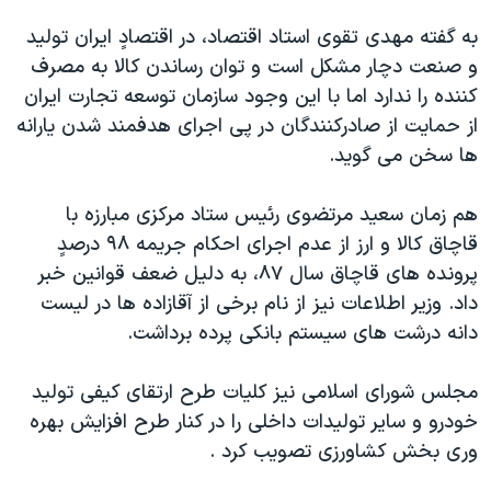
به گفته مهدی تقوی استاد اقتصاد، در اقتصادٍ ايران توليد
و صنعت دچار مشکل است و توان رساندن کالا به مصرف
کننده را ندارد اما با اين وجود سازمان توسعه تجارت ايران
از حمايت از صادرکنندگان در پی اجرای هدفمند شدن يارانه
ها سخن می گويد.
هم زمان سعيد مرتضوی رئيس ستاد مرکزی مبارزه با
قاچاق کالا و ارز از عدم اجرای احکام جريمه ۹۸ درصدٍ
پرونده های قاچاق سال ۸۷، به دليل ضعف قوانين خبر
داد. وزير اطلاعات نيز از نام برخی از آقازاده ها در ليست
دانه درشت های سيستم بانکی پرده برداشت.
مجلس شورای اسلامی نيز کليات طرح ارتقای کيفی توليد
خودرو و ساير توليدات داخلی را در کنار طرح افزايش بهره
وری بخش کشاورزی تصويب کرد .