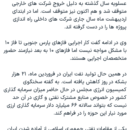
اسرائیل در جنگ
عسلويه سال گذشته به دليل خروج شرکت های خارجی
متوقف شد و هم اکنون نيز متوقف است. اما در ابتدای
نرگس محمدی برنده جایزه نوبل صلح
ارديبهشت ماه سال جاری شرکت های داخلی راه اندازی
همایش محافظه‌کاران آمریکا «سی‌پک»
پروژه ها را در دست گرفته اند.
صفحه‌های ویژه
وی در ادامه گفت کار اجرايی فازهای پارس جنوبی تا فاز ۱۰
سفر پرزیدنت ترامپ به چین
با مشکل مواجه نيست اما فازهای ۱۰ به بعد نيازمند حضور
متخصصان اجرايی هستند.
در همين حال توليد نفت ايران در فروردين ماه، ۲۱ هزار
بشکه در روز کاهش يافته است. به گفته سخنگوی
کميسيون انرژی مجلس در حال حاضر ميزان سرمايه گذاری
کشور در خصوص منابع مشترک نفتی و گازی در آن حد
نيست که بتواند سالانه ۶۶ ميليارد دلار سرمايه گذاری ارزی
مورد نيار اين حوزه را در فراهم کند.
يکی از مقامات نفتی جمهوری اسلامی از آماده شدن ايران