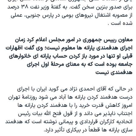
برای صدور بنزين سخن گفت. به گفتۀ وزير نفت ۳۸ درصد
از مصوبه اشتغال نيروهای بومی در پارس جنوبی، عملی
شده است .
معاون رييس جمهوری در امور مجلس اعلام کرد زمان
اجرای هدفمندی يارانه ها معلوم نيست؛ وی گفت اظهارات
قبلی او تنها در مورد باز کردن حساب يارانه ای خانوارهای
جامعه بوده است که به معنای مرحلۀ اول اجرای
هدفمندی نيست
در حالی که آقای احمدی نژاد می گويد ايران با اجرای
درست هدفمند کردن يارانه ها آباد می شود روزنامۀ تهران
امروز کاهش قدرت خريد را با هدفمند کردن يارانه ها
اجتناب ناپذير می داند و از قول فتح الله بيات رئيس
اتحاديه کارگران قراردادی و پيمانی نوشته است که هدفمند
سازی يارانه ها قطعاً در بيکاری تأثير دارد.