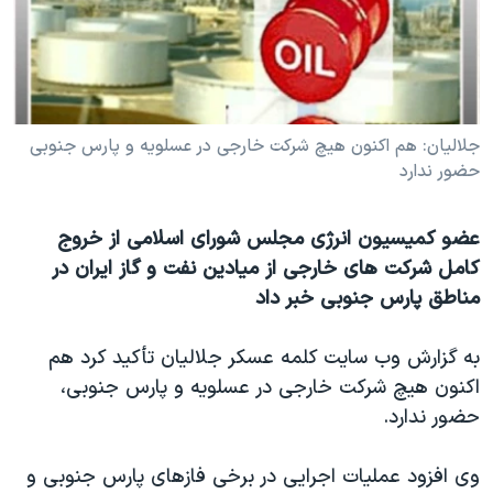
دنبال کنید
مستندها
فرهنگ و زندگی
حقوق شهروندی
انتخابات ریاست جمهوری آمریکا ۲۰۲۴
اقتصادی
حمله جمهوری اسلامی به اسرائیل
رمز مهسا
علم و فناوری
جلاليان: هم اکنون هيچ شرکت خارجی در عسلويه و پارس جنوبی
زبانهای مختلف
حضور ندارد
اسرائیل در جنگ
ورزش زنان در ایران
گالری عکس
اعتراضات زن، زندگی، آزادی
عضو کميسيون انرژی مجلس شورای اسلامی از خروج
آرشیو پخش زنده
مجموعه مستندهای دادخواهی
کامل شرکت های خارجی از ميادين نفت و گاز ايران در
مناطق پارس جنوبی خبر داد
تریبونال مردمی آبان ۹۸
دادگاه حمید نوری
به گزارش وب سايت کلمه عسکر جلاليان تأکيد کرد هم
چهل سال گروگان‌گیری
اکنون هيچ شرکت خارجی در عسلويه و پارس جنوبی،
حضور ندارد.
قانون شفافیت دارائی کادر رهبری ایران
اعتراضات مردمی آبان ۹۸
وی افزود عمليات اجرايی در برخی فازهای پارس جنوبی و