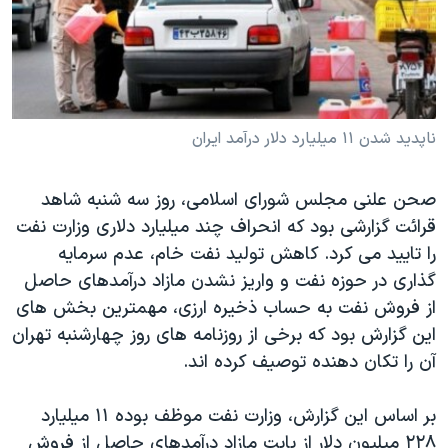
دنبال کنید
مستندها
فرهنگ و زندگی
حقوق شهروندی
انتخابات ریاست جمهوری آمریکا ۲۰۲۴
اقتصادی
حمله جمهوری اسلامی به اسرائیل
رمز مهسا
علم و فناوری
ناپدید شدن ۱۱ میلیارد دلار درآمد ایران
زبانهای مختلف
اسرائیل در جنگ
ورزش زنان در ایران
صحن علنی مجلس شورای اسلامی، روز سه شنبه شاهد
گالری عکس
اعتراضات زن، زندگی، آزادی
قرائت گزارشی بود که انحراف چند میلیارد دلاری وزارت نفت
آرشیو پخش زنده
مجموعه مستندهای دادخواهی
را تایید می کرد. کاهش تولید نفت خام، عدم سرمایه
تریبونال مردمی آبان ۹۸
گذاری در حوزه نفت و واریز نشدن مازاد درآمدهای حاصل
از فروش نفت به حساب ذخیره ارزی، مهمترین بخش های
دادگاه حمید نوری
این گزارش بود که برخی از روزنامه های روز چهارشنبه تهران
چهل سال گروگان‌گیری
آن را تکان دهنده توصیف کرده اند.
قانون شفافیت دارائی کادر رهبری ایران
بر اساس این گزارش، وزارت نفت موظف بوده ۱۱ میلیارد
اعتراضات مردمی آبان ۹۸
۲۲۸ میلیون دلار از بابت مازاد درآمدهای حاصل از فروش