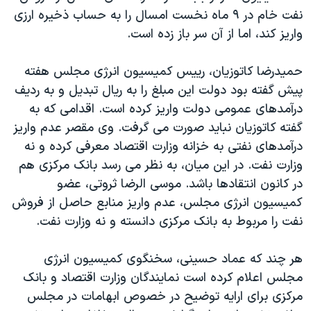
اسرائیل در جنگ
نفت خام در ۹ ماه نخست امسال را به حساب ذخیره ارزی
نرگس محمدی برنده جایزه نوبل صلح
واریز کند، اما از آن سر باز زده است.
همایش محافظه‌کاران آمریکا «سی‌پک»
حمیدرضا کاتوزیان، رییس کمیسیون انرژی مجلس هفته
صفحه‌های ویژه
پیش گفته بود دولت این مبلغ را به ریال تبدیل و به ردیف
سفر پرزیدنت ترامپ به چین
درآمدهای عمومی دولت واریز کرده است. اقدامی که به
گفته کاتوزیان نباید صورت می گرفت. وی مقصر عدم واریز
درآمدهای نفتی به خزانه وزارت اقتصاد معرفی کرده و نه
وزارت نفت. در این میان، به نظر می رسد بانک مرکزی هم
در کانون انتقادها باشد. موسی الرضا ثروتی، عضو
کمیسیون انرژی مجلس، عدم واریز منابع حاصل از فروش
نفت را مربوط به بانک مرکزی دانسته و نه وزارت نفت.
هر چند که عماد حسینی، سخنگوی کمیسیون انرژی
مجلس اعلام کرده است نمایندگان وزارت اقتصاد و بانک
مرکزی برای ارایه توضیح در خصوص ابهامات در مجلس