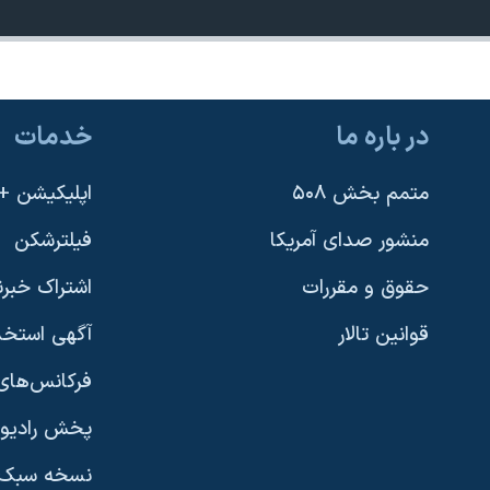
در باره ما
خدمات
متمم بخش ۵۰۸
اپلیکیشن +VOA
منشور صدای آمریکا
فیلترشکن
حقوق و مقررات
اشتراک خبرن
قوانین تالار
آگهی استخد
فرکانس‌های 
پخش رادیو
یادگیری زبان انگلیسی
نسخه سبک 