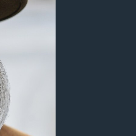
مستندها
فرهنگ و زندگی
حقوق شهروندی
انتخابات ریاست جمهوری آمریکا ۲۰۲۴
اقتصادی
حمله جمهوری اسلامی به اسرائیل
رمز مهسا
علم و فناوری
اسرائیل در جنگ
ورزش زنان در ایران
گالری عکس
اعتراضات زن، زندگی، آزادی
آرشیو پخش زنده
مجموعه مستندهای دادخواهی
تریبونال مردمی آبان ۹۸
دادگاه حمید نوری
چهل سال گروگان‌گیری
قانون شفافیت دارائی کادر رهبری ایران
اعتراضات مردمی آبان ۹۸
اسرائیل در جنگ