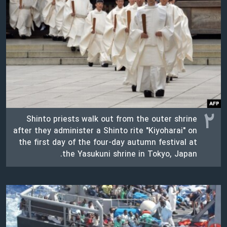
اسرائیل در جنگ
نرگس محمدی برنده جایزه نوبل صلح
همایش محافظه‌کاران آمریکا «سی‌پک»
صفحه‌های ویژه
سفر پرزیدنت ترامپ به چین
۲
Shinto priests walk out from the outer shrine
after they administer a Shinto rite "Kiyoharai" on
the first day of the four-day autumn festival at
the Yasukuni shrine in Tokyo, Japan.