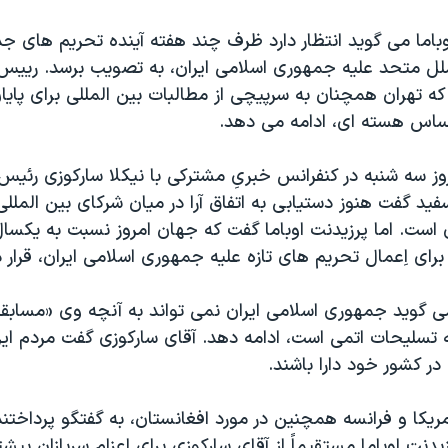
وباما می گويد انتظار دارد ظرف چند هفته آينده تحريم های جد
لل متحد عليه جمهوری اسلامی ايران، به تصويب برسد. ريي
که تهران همچنان به سرپيچی از مطالبات بين المللی برای پايا
اس هسته ای، ادامه می دهد.
روز سه شنبه در کنفرانس خبریِ مشترکی با نيکلا سارکوزی رئي
فيد گفت هنوز دستيابی به اتفاق آرا در ميان شرکای بين المللی 
ست. اما پرزيدنت اوباما گفت که جهان امروز نسبت به يکسا
ای اِعمال تحريم های تازه عليه جمهوری اسلامی ايران، قرار دا
ی گويد جمهوری اسلامی ايران نمی تواند به آنچه وی «مسابقه د
 تسليحات اتمی است، ادامه دهد. آقای سارکوزی گفت مردم ايران
ر کشور خود دارا باشند.
ريکا و فرانسه همچنين در مورد افغانستان، به گفتگو پرداختن
زيدنت اوباما مستقيماً از آقای سارکوزی برای اعزام سربازان بيشت