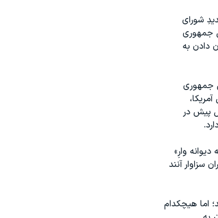
يدِ شورای
س جمهوری
ن دادن به
س جمهوری
آمريکا،
ل پيش در
رد.
يوانه وارِ»
 سزاوار آنند
د؛ اما هيچکدام
ر به