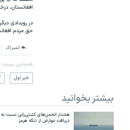
افغانستان، درخو
نرگس محمدی برنده جایزه نوبل صلح
همایش محافظه‌کاران آمریکا «سی‌پک»
در رويدادی ديگر
صفحه‌های ویژه
حق مردم افغانس
سفر پرزیدنت ترامپ به چین
اشتراک
همچنبن ببینید:
خبر اول
گ
بیشتر بخوانید
هشدار انجمن‌های کشتی‌رانی نسبت به
دریافت عوارض از تنگه هرمز