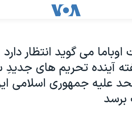
 اوباما می گويد انتظار دارد
ه آينده تحريم های جديدِ س
د عليه جمهوری اسلامی اير
برسد