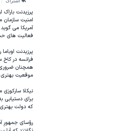
اشتراک
مستندها
فرهنگ و زندگی
پرزيدنت باراک ا
حقوق شهروندی
انتخابات ریاست جمهوری آمریکا ۲۰۲۴
امنيت سازمان م
اقتصادی
حمله جمهوری اسلامی به اسرائیل
آمريکا می گويد 
رمز مهسا
علم و فناوری
فعاليت های حس
اسرائیل در جنگ
ورزش زنان در ایران
پرزيدنت اوباما 
گالری عکس
اعتراضات زن، زندگی، آزادی
فرانسه در کاخ س
آرشیو پخش زنده
مجموعه مستندهای دادخواهی
همچنان ضروری ا
موقعيت بهتری بر
تریبونال مردمی آبان ۹۸
دادگاه حمید نوری
نيکلا سارکوزی م
چهل سال گروگان‌گیری
برای دستيابی به
که دولت بهتری د
قانون شفافیت دارائی کادر رهبری ایران
اعتراضات مردمی آبان ۹۸
رؤسای جمهورِ آم
اسرائیل در جنگ
نگفتند که آيا پر