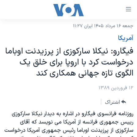
ینکهای
ابل
سترسی
جمعه ۱۶ مرداد ۱۴۰۵ ایران ۱۱:۲۷
خانه
هش
آمريکا
نسخه سبک وب‌سایت
ه
فيگارو: نيکلا سارکوزی از پرزيدنت اوباما
حتوای
موضوع ها
درخواست کرد با اروپا برای خلق یک
صلی
برنامه های تلویزیونی
ایران
هش
الگوی تازه جهانی همکاری کند
جدول برنامه ها
ه
آمریکا
فحه
صفحه‌های ویژه
۱۲ فروردین ۱۳۸۹
جهان
صلی
فرکانس‌های صدای آمریکا
ورزشی
جام جهانی ۲۰۲۶
هش
اشتراک
پخش رادیویی
ه
گزیده‌ها
عملیات خشم حماسی
روزنامه فرانسوی فیگارو در اشاره به دیدار نيکلا سارکوزی
ستجو
رييس جمهوری فرانسه از آمریکا می نویسد که آقای
۲۵۰سالگی آمریکا
ویژه برنامه‌ها
یادگیری زبان انگلیسی
سارکوزی از پرزيدنت اوباما رئیس جمهوری آمریکا درخواست
ویدیوها
بایگانی برنامه‌های تلویزیونی