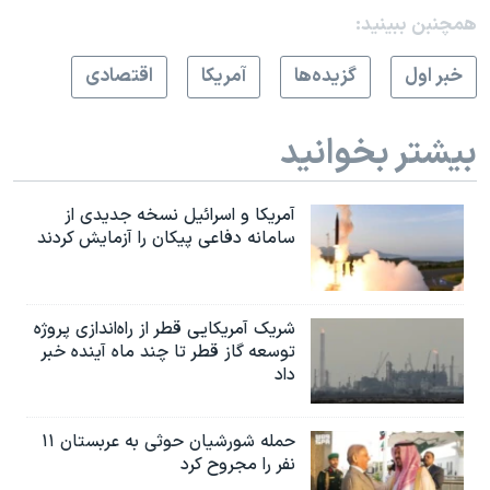
اسرائیل در جنگ
همچنبن ببینید:
نرگس محمدی برنده جایزه نوبل صلح
خبر اول
گزيده‌ها
آمريکا
اقتصادی
همایش محافظه‌کاران آمریکا «سی‌پک»
صفحه‌های ویژه
بیشتر بخوانید
سفر پرزیدنت ترامپ به چین
آمریکا و اسرائیل نسخه جدیدی از
سامانه دفاعی پیکان را آزمایش کردند
شریک آمریکایی قطر از راه‌اندازی پروژه
توسعه گاز قطر تا چند ماه آینده خبر
داد
حمله شورشیان حوثی به عربستان ۱۱
نفر را مجروح کرد