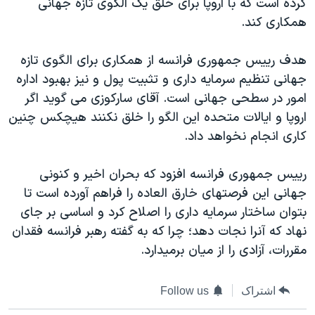
کرده است که با اروپا برای خلق یک الگوی تازه جهانی
دنبال کنید
مستندها
فرهنگ و زندگی
همکاری کند.
حقوق شهروندی
انتخابات ریاست جمهوری آمریکا ۲۰۲۴
هدف رييس جمهوری فرانسه از همکاری برای الگوی تازه
اقتصادی
حمله جمهوری اسلامی به اسرائیل
جهانی تنظیم سرمایه داری و تثبیت پول و نیز بهبود اداره
رمز مهسا
علم و فناوری
امور در سطحی جهانی است. آقای سارکوزی می گويد اگر
زبانهای مختلف
اروپا و ایالات متحده این الگو را خلق نکنند هیچکس چنین
اسرائیل در جنگ
ورزش زنان در ایران
کاری انجام نخواهد داد.
گالری عکس
اعتراضات زن، زندگی، آزادی
آرشیو پخش زنده
مجموعه مستندهای دادخواهی
رييس جمهوری فرانسه افزود که بحران اخیر و کنونی
جهانی این فرصتهای خارق العاده را فراهم آورده است تا
تریبونال مردمی آبان ۹۸
بتوان ساختار سرمایه داری را اصلاح کرد و اساسی بر جای
دادگاه حمید نوری
نهاد که آنرا نجات دهد؛ چرا که به گفته رهبر فرانسه فقدان
چهل سال گروگان‌گیری
مقررات، آزادی را از میان برمیدارد.
قانون شفافیت دارائی کادر رهبری ایران
اشتراک
Follow us
اعتراضات مردمی آبان ۹۸