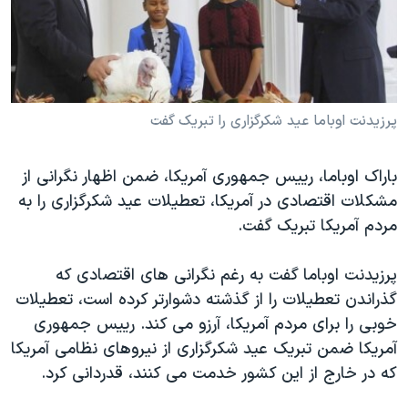
دنبال کنید
مستندها
فرهنگ و زندگی
حقوق شهروندی
انتخابات ریاست جمهوری آمریکا ۲۰۲۴
اقتصادی
حمله جمهوری اسلامی به اسرائیل
رمز مهسا
علم و فناوری
پرزيدنت اوباما عيد شکرگزاری را تبريک گفت
زبانهای مختلف
اسرائیل در جنگ
ورزش زنان در ایران
باراک اوباما، رييس جمهوری آمريکا، ضمن اظهار نگرانی از
گالری عکس
اعتراضات زن، زندگی، آزادی
مشکلات اقتصادی در آمريکا، تعطيلات عيد شکرگزاری را به
آرشیو پخش زنده
مجموعه مستندهای دادخواهی
مردم آمريکا تبريک گفت.
تریبونال مردمی آبان ۹۸
پرزيدنت اوباما گفت به رغم نگرانی های اقتصادی که
دادگاه حمید نوری
گذراندن تعطيلات را از گذشته دشوارتر کرده است، تعطيلات
چهل سال گروگان‌گیری
خوبی را برای مردم آمريکا، آرزو می کند. رييس جمهوری
آمريکا ضمن تبريک عيد شکرگزاری از نيروهای نظامی آمريکا
قانون شفافیت دارائی کادر رهبری ایران
که در خارج از اين کشور خدمت می کنند، قدردانی کرد.
اعتراضات مردمی آبان ۹۸