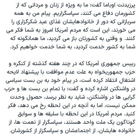
اسرائیل در جنگ
پرزيدنت اوباما گفت: ما به ويژه از زنان و مردانی که از
کشورمان دفاع می کنند، سپاسگزاريم. پيام من به همه
نرگس محمدی برنده جایزه نوبل صلح
سربازانی که دور از خانوادهايشان غذای عيد شکرگزاری را
همایش محافظه‌کاران آمریکا «سی‌پک»
می خورند، اين است که مردم آمريکا امروز به شما فکر می
صفحه‌های ویژه
کنند. و وقتی به کشورتان باز می گرديد، ما همانگونه که
شما به کشور خدمت کرديد، به شما خدمت خواهيم کرد.
سفر پرزیدنت ترامپ به چین
رييس جمهوری آمريکا که در چند هفته گذشته از کنگره و
حزب جمهوريخواه به علت عدم موافقت با پيشنهاد لايحه
اشتغال انتقاد کرده است، در پيام خود به بن بست سياسی
در واشنگتن اشاره کرده و گفت: با تمام بن بست ها و حزب
گرايی ها در واشنگتن، شايد به نظر برسد، حصول وحدت
ممکن نيست، اما به آنچه در اين لحظه رخ می دهد، فکر
کنيد. مردم آمريکا در اين لحظه با سليقه ها و سوابق
گوناگون يک ملت واحد هستند، سپاسگزار از نعمت ها، از
خانواده هايشان، از اجتماعشان و سپاسگزار از کشورشان.