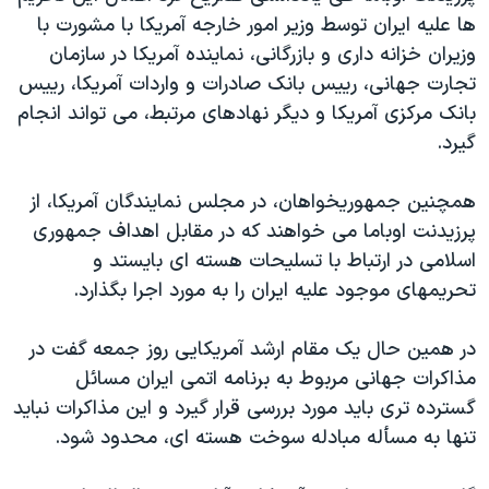
دنبال کنید
ها عليه ايران توسط وزير امور خارجه آمريکا با مشورت با
مستندها
فرهنگ و زندگی
وزيران خزانه داری و بازرگانی، نماينده آمريکا در سازمان
حقوق شهروندی
انتخابات ریاست جمهوری آمریکا ۲۰۲۴
تجارت جهانی، رييس بانک صادرات و واردات آمريکا، رييس
اقتصادی
حمله جمهوری اسلامی به اسرائیل
بانک مرکزی آمريکا و ديگر نهادهای مرتبط، می تواند انجام
گيرد.
رمز مهسا
علم و فناوری
زبانهای مختلف
اسرائیل در جنگ
ورزش زنان در ایران
همچنين جمهوريخواهان، در مجلس نمايندگان آمريکا، از
گالری عکس
اعتراضات زن، زندگی، آزادی
پرزيدنت اوباما می خواهند که در مقابل اهداف جمهوری
اسلامی در ارتباط با تسليحات هسته ای بايستد و
آرشیو پخش زنده
مجموعه مستندهای دادخواهی
تحريمهای موجود عليه ايران را به مورد اجرا بگذارد.
تریبونال مردمی آبان ۹۸
دادگاه حمید نوری
در همين حال يک مقام ارشد آمريکايی روز جمعه گفت در
مذاکرات جهانی مربوط به برنامه اتمی ايران مسائل
چهل سال گروگان‌گیری
گسترده تری بايد مورد بررسی قرار گيرد و اين مذاکرات نبايد
قانون شفافیت دارائی کادر رهبری ایران
تنها به مسأله مبادله سوخت هسته ای، محدود شود.
اعتراضات مردمی آبان ۹۸