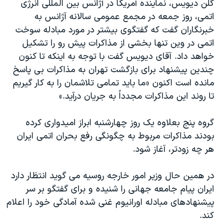
گلن ديويس، نماينده آمريکا در آژانس بين المللی انرژی
اسرائیل در جنگ
اتمی، روز جمعه در مجمع عمومی سالانه آژانس به
نرگس محمدی برنده جایزه نوبل صلح
خبرنگاران گفت که گفتگوی بيشتر در مورد مبادله سوخت
همایش محافظه‌کاران آمریکا «سی‌پک»
اتمی در وين تنها بخشی از مذاکرات پيش رو را تشکيل
خواهد داد. آقای ديويس گفت با توجه به اينکه تا کنون
صفحه‌های ویژه
چندين پيشنهاد برای بازگشت تهران به مذاکرات بی پاسخ
سفر پرزیدنت ترامپ به چین
مانده است اکنون «ما بايد تمامی تلاشمان را به کار گيريم
تا روند اين مذاکرات مجدداً به جريان درآيد.»
گروه پنج بعلاوه يک روز چهارشنبه ابراز اميدواری کرده
بودند مذاکرات مربوط به چگونگی رفع بحران اتمی ايران
هر چه زودتر، آغاز شود.
در همين حال وزير امور خارجه روسيه می گويد انتظار دارد
ايران پيام جامعه جهانی را شنيده و برای گفتگو بر سر
پيشنهادهای مبادله اورانيوم غنی شده آمادگی خود را اعلام
کند.