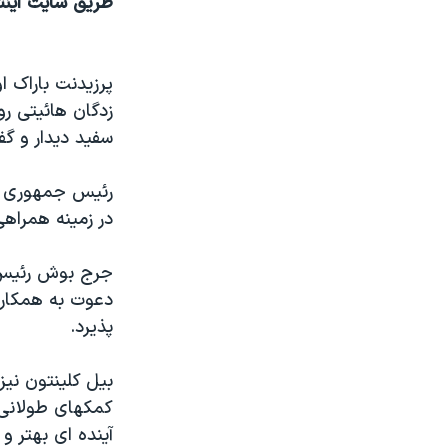
طريق سايت اينتر
مستندها
فرهنگ و زندگی
حقوق شهروندی
انتخابات ریاست جمهوری آمریکا ۲۰۲۴
اقتصادی
حمله جمهوری اسلامی به اسرائیل
پرزيدنت باراک ا
زدگان هائيتی ر
رمز مهسا
علم و فناوری
سفيد ديدار و گف
اسرائیل در جنگ
ورزش زنان در ایران
گالری عکس
اعتراضات زن، زندگی، آزادی
رئيس جمهوری آم
در زمينه همراهی
آرشیو پخش زنده
مجموعه مستندهای دادخواهی
تریبونال مردمی آبان ۹۸
جرج بوش رئيس ج
دادگاه حمید نوری
دعوت به همکاری
پذيرد.
چهل سال گروگان‌گیری
قانون شفافیت دارائی کادر رهبری ایران
بيل کلينتون نيز
اعتراضات مردمی آبان ۹۸
کمکهای طولانی 
آينده ای بهتر و 
اسرائیل در جنگ