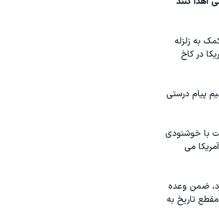
ی اهدا کنند
مک به زلزله
کا در کاخ
يم پيام درستی
ت با خوشنودی
مريکا می
ارد، ضمن وعده
مقطع تاريخ به