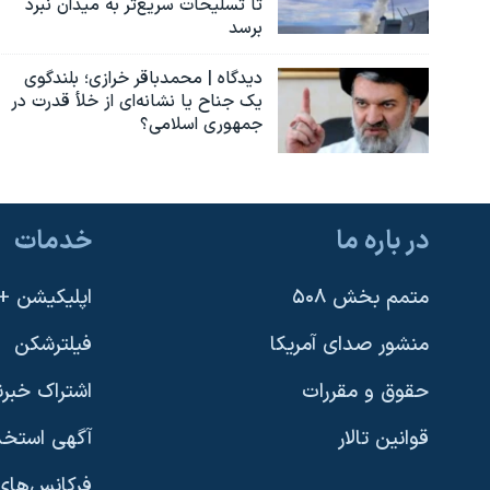
تا تسلیحات سریع‌تر به میدان نبرد
برسد
دیدگاه | محمدباقر خرازی؛ بلندگوی
یک جناح یا نشانه‌ای از خلأ قدرت در
جمهوری اسلامی؟
در باره ما
خدمات
متمم بخش ۵۰۸
اپلیکیشن +VOA
منشور صدای آمریکا
فیلترشکن
حقوق و مقررات
اشتراک خبرن
قوانین تالار
آگهی استخد
فرکانس‌های 