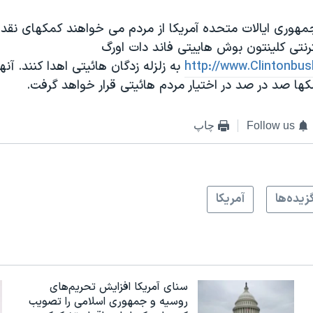
هوری ايالات متحده آمريکا از مردم می خواهند کمکهای نقدی 
رنتی کلينتون بوش هاييتی فاند دات اورگ
http://www.Clintonbus
به زلزله زدگان هائيتی اهدا کنند. آن
ها صد در صد در اختيار مردم هائيتی قرار خواهد گرفت.
Follow us
چاپ
زيده‌ها
آمريکا
سنای آمریکا افزایش تحریم‌های
روسیه و جمهوری اسلامی را تصویب