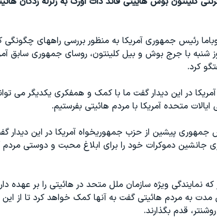
نتی کلينتون بوش هاييتی فاند دات اورگ به زلزله زدگان هائيت
وباما رئيس جمهوری آمريکا به منظور بررسی راههای چگونگی ک
وز شنبه با جرج بوش و بيل کلينتون، روسای جمهوری سابق آمري
تگو کرد.
ريکا در اين ديدار گفت ما با کمک و همفکری يکديگر می توان
 ايالات متحده آمريکا با مردم هائيتی بفرستيم.
مهوری پيشين از حزب جمهوريخواه آمريکا در اين ديدار گف
 جانشين دموکرات خود را برای ابلاغ محبت و دوستی مردم آ
 که نمايندگی ويژه سازمان ملل متحد در هائيتی را بر عهده د
مدت به مردم هائيتی گفت به آنها کمک خواهد کرد تا از اين 
روشنتر، قدم بگذارند.