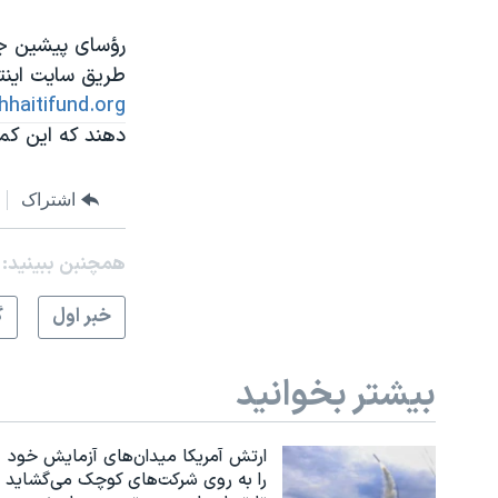
نرگس محمدی برنده جایزه نوبل صلح
رؤسای پيشين جم
همایش محافظه‌کاران آمریکا «سی‌پک»
طريق سايت اينت
hhaitifund.org
صفحه‌های ویژه
دهند که اين کمک
سفر پرزیدنت ترامپ به چین
اشتراک
همچنبن ببینید:
خبر اول
گ
بیشتر بخوانید
ارتش آمریکا میدان‌های آزمایش خود
را به روی شرکت‌های کوچک می‌گشاید