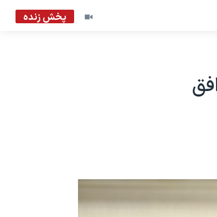
پخش زنده
افق