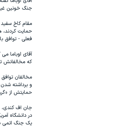
آقای اوباما گفت
جنگ خونین غیرضروری ۸
مقام کاخ سفید گ
حمایت کردند، ه
فعلی - توافق با
آقای اوباما می 
که مخالفانش تک
مخالفان توافق ب
و برداشته شدن 
حمایتش از «گرو
در دانشگاه آمر
یک جنگ اتمی با آ