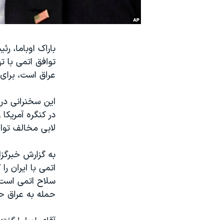
نرگس محمدی برنده جایزه نوبل صلح
همایش محافظه‌کاران آمریکا «سی‌پک»
باراک اوباما، ر
صفحه‌های ویژه
توافق اتمی با 
سفر پرزیدنت ترامپ به چین
عراق است، برای 
این سخنرانی در
در کنگره آمریکا
لابی مخالف تواف
به گزارش خبرگزا
اتمی با ایران را
حمله به عراق ح