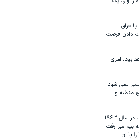
 را وارد یک
با عراق
ست دادن فرصت
د بود، امری
اتمی نمی شود
ی منطقه و
جان اف کندی، رئیس جمهوری وقت آمریکا نیز چند ماه پیش از آنکه ترور شود، در سال ۱۹۶۳
که بیم می رفت
ا با آن