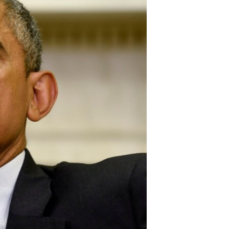
مستندها
فرهنگ و زندگی
حقوق شهروندی
انتخابات ریاست جمهوری آمریکا ۲۰۲۴
اقتصادی
حمله جمهوری اسلامی به اسرائیل
رمز مهسا
علم و فناوری
اسرائیل در جنگ
ورزش زنان در ایران
گالری عکس
اعتراضات زن، زندگی، آزادی
آرشیو پخش زنده
مجموعه مستندهای دادخواهی
تریبونال مردمی آبان ۹۸
دادگاه حمید نوری
چهل سال گروگان‌گیری
قانون شفافیت دارائی کادر رهبری ایران
اعتراضات مردمی آبان ۹۸
اسرائیل در جنگ