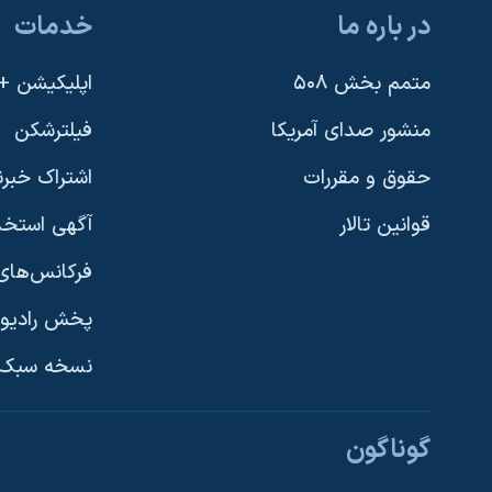
در باره ما
خدمات
متمم بخش ۵۰۸
اپلیکیشن +VOA
منشور صدای آمریکا
فیلترشکن
حقوق و مقررات
اشتراک خبرن
قوانین تالار
آگهی استخد
فرکانس‌های 
پخش رادیو
یادگیری زبان انگلیسی
نسخه سبک 
دنبال کنید
گوناگون