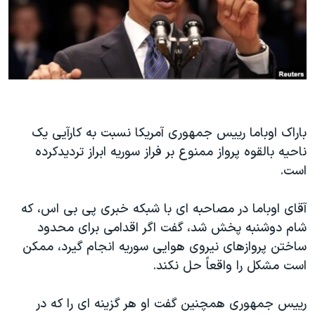
دنبال کنید
مستندها
فرهنگ و زندگی
حقوق شهروندی
انتخابات ریاست جمهوری آمریکا ۲۰۲۴
اقتصادی
حمله جمهوری اسلامی به اسرائیل
رمز مهسا
علم و فناوری
زبانهای مختلف
اسرائیل در جنگ
ورزش زنان در ایران
باراک اوباما رییس جمهوری آمریکا نسبت به کارآیی یک
گالری عکس
اعتراضات زن، زندگی، آزادی
ناحیه بالقوه پرواز ممنوع بر فراز سوریه ابراز تردیدکرده
آرشیو پخش زنده
مجموعه مستندهای دادخواهی
است.
تریبونال مردمی آبان ۹۸
آقای اوباما در مصاحبه ای با شبکه خبری پی بی اس، که
دادگاه حمید نوری
شام دوشنبه پخش شد، گفت اگر اقدامی برای محدود
چهل سال گروگان‌گیری
ساختن پروازهای نیروی هوایی سوریه انجام گیرد، ممکن
است مشکل را واقعاً حل نکند.
قانون شفافیت دارائی کادر رهبری ایران
اعتراضات مردمی آبان ۹۸
رییس جمهوری همچنین گفت او هر گزینه ای را که در