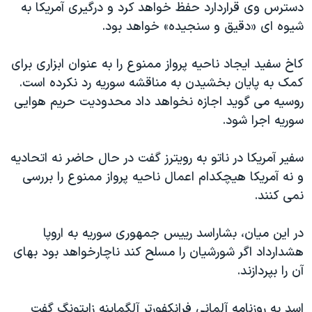
اسرائیل در جنگ
دسترس وی قراردارد حفظ خواهد کرد و درگیری آمریکا به
شیوه ای «دقیق و سنجیده» خواهد بود.
نرگس محمدی برنده جایزه نوبل صلح
همایش محافظه‌کاران آمریکا «سی‌پک»
کاخ سفید ایجاد ناحیه پرواز ممنوع را به عنوان ابزاری برای
صفحه‌های ویژه
کمک به پایان بخشیدن به مناقشه سوریه رد نکرده است.
روسیه می گوید اجازه نخواهد داد محدودیت حریم هوایی
سفر پرزیدنت ترامپ به چین
سوریه اجرا شود.
سفیر آمریکا در ناتو به رویترز گفت در حال حاضر نه اتحادیه
و نه آمریکا هیچکدام اعمال ناحیه پرواز ممنوع را بررسی
نمی کنند.
در این میان، بشاراسد رییس جمهوری سوریه به اروپا
هشدارداد اگر شورشیان را مسلح کند ناچارخواهد بود بهای
آن را بپردازند.
اسد به روزنامه آلمانی فرانکفورتر آلگماینه زایتونگ گفت