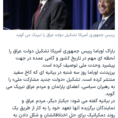
دنبال کنید
مستندها
فرهنگ و زندگی
حقوق شهروندی
انتخابات ریاست جمهوری آمریکا ۲۰۲۴
اقتصادی
حمله جمهوری اسلامی به اسرائیل
رمز مهسا
علم و فناوری
رییس جمهوری آمریکا تشکیل دولت عراق را تبریک می گوید
زبانهای مختلف
اسرائیل در جنگ
ورزش زنان در ایران
باراک اوباما رییس جمهوری آمریکا تشکیل دولت عراق را
گالری عکس
اعتراضات زن، زندگی، آزادی
لحظه ای مهم در تاریخ کشور و گامی عمده در جهت
آرشیو پخش زنده
مجموعه مستندهای دادخواهی
پیشبرد وحدت ملی توصیف کرده است.
پرزیدنت اوباما روز سه شنبه در بیانیه ای که کاخ سفید
تریبونال مردمی آبان ۹۸
منتشر کرده است، تشکیل «دولت جدید مشارکت ملی» را
دادگاه حمید نوری
به رهبران سیاسی، اعضای پارلمان و مردم عراق تبریک می
چهل سال گروگان‌گیری
گوید.
در بیانیه گفته می شود: «یکبار دیگر، مردم عراق و
قانون شفافیت دارائی کادر رهبری ایران
نمایندگان برگزیده آنها تعهد خود را به کار از طریق یک
اعتراضات مردمی آبان ۹۸
روند دمکراتیک برای حل اختلافاتشان و شکل دادن به