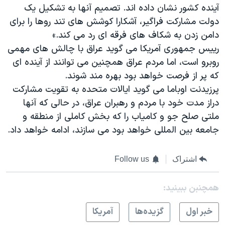
اسرائیل در جنگ
آینده کشور نشان داده اند. تصمیم آنها به تشکیل یک
دولت مشارکت فراگیر، آشکارا کوشش های تند روها را برای
نرگس محمدی برنده جایزه نوبل صلح
دامن زدن به شکاف های فرقه ای رد می کند.»
همایش محافظه‌کاران آمریکا «سی‌پک»
رییس جمهوری آمریکا می گوید عراق با چالش های مهمی
صفحه‌های ویژه
روبرو است، اما مردم عراق همچنین می توانند از آینده ای
که پر از فرصت خواهد بود بهره مند شوند.
سفر پرزیدنت ترامپ به چین
پرزیدنت اوباما می گوید ایالات متحده به تقویت مشارکت
دراز مدت خود با مردم و رهبران عراق، در حالی که آنها
ملتی صلح جو و کامیاب را که بخش کاملی از منطقه و
جامعه بین المللی خواهد بود می سازند، ادامه خواهد داد.
اشتراک
Follow us
همچنبن ببینید:
خبر اول
گزيده‌ها
آمريکا