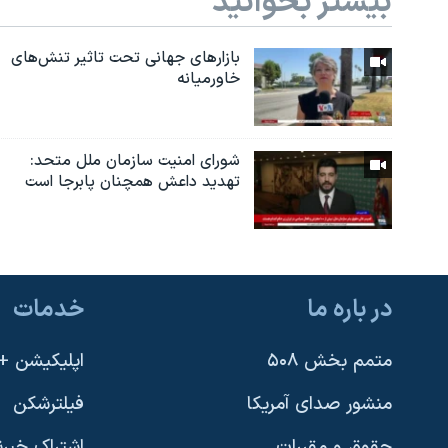
بیشتر بخوانید
بازارهای جهانی تحت تاثیر تنش‌های
خاورمیانه
شورای امنیت سازمان ملل متحد:
تهدید داعش همچنان پابرجا است
در باره ما
خدمات
متمم بخش ۵۰۸
اپلیکیشن +VOA
منشور صدای آمریکا
فیلترشکن
حقوق و مقررات
اشتراک خبرن