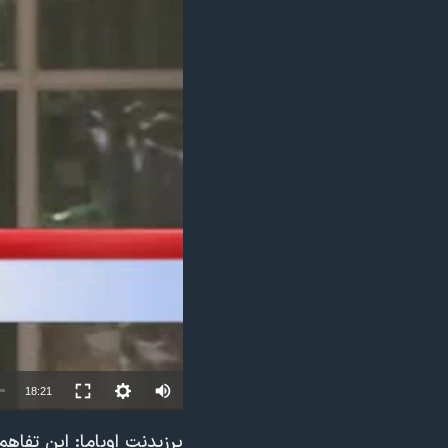
مستندها
فرهنگ و زندگی
حقوق شهروندی
انتخابات ریاست جمهوری آمریکا ۲۰۲۴
اقتصادی
حمله جمهوری اسلامی به اسرائیل
رمز مهسا
علم و فناوری
اسرائیل در جنگ
ورزش زنان در ایران
گالری عکس
اعتراضات زن، زندگی، آزادی
آرشیو پخش زنده
مجموعه مستندهای دادخواهی
تریبونال مردمی آبان ۹۸
دادگاه حمید نوری
چهل سال گروگان‌گیری
قانون شفافیت دارائی کادر رهبری ایران
18:21
اعتراضات مردمی آبان ۹۸
اسرائیل در جنگ
پرزیدنت اوباما: اين تفا