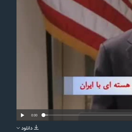
No m
0:00
دانلود
EMBED