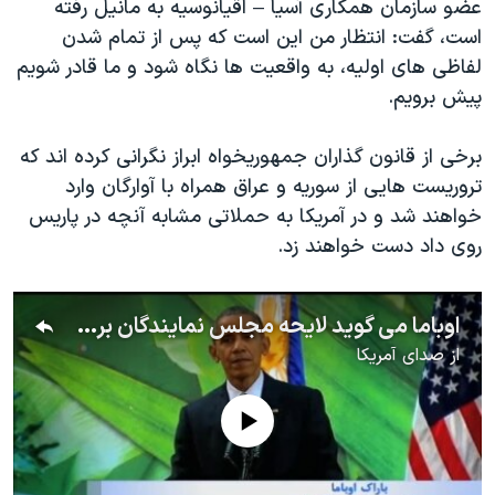
عضو سازمان همکاری آسیا – اقیانوسیه به مانیل رفته
اسرائیل در جنگ
است، گفت: انتظار من این است که پس از تمام شدن
نرگس محمدی برنده جایزه نوبل صلح
لفاظی های اولیه، به واقعیت ها نگاه شود و ما قادر شویم
همایش محافظه‌کاران آمریکا «سی‌پک»
پیش برویم.
صفحه‌های ویژه
برخی از قانون گذاران جمهوریخواه ابراز نگرانی کرده اند که
سفر پرزیدنت ترامپ به چین
تروریست هایی از سوریه و عراق همراه با آوارگان وارد
خواهند شد و در آمریکا به حملاتی مشابه آنچه در پاریس
روی داد دست خواهند زد.
اوباما می گوید لایحه مجلس نمایندگان برای جلوگیری از ورود آوارگان سوری را وتو خواهد کرد
از
صدای آمریکا
No media source currently available