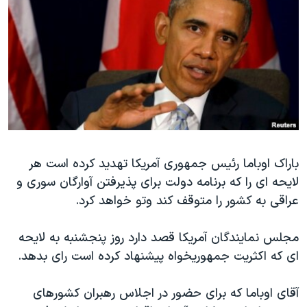
دنبال کنید
مستندها
فرهنگ و زندگی
حقوق شهروندی
انتخابات ریاست جمهوری آمریکا ۲۰۲۴
اقتصادی
حمله جمهوری اسلامی به اسرائیل
رمز مهسا
علم و فناوری
زبانهای مختلف
اسرائیل در جنگ
ورزش زنان در ایران
گالری عکس
اعتراضات زن، زندگی، آزادی
باراک اوباما رئیس جمهوری آمریکا تهدید کرده است هر
آرشیو پخش زنده
مجموعه مستندهای دادخواهی
لایحه ای را که برنامه دولت برای پذیرفتن آوارگان سوری و
تریبونال مردمی آبان ۹۸
عراقی به کشور را متوقف کند وتو خواهد کرد.
دادگاه حمید نوری
مجلس نمایندگان آمریکا قصد دارد روز پنجشنبه به لایحه
چهل سال گروگان‌گیری
ای که اکثریت جمهوریخواه پیشنهاد کرده است رای بدهد.
قانون شفافیت دارائی کادر رهبری ایران
اعتراضات مردمی آبان ۹۸
آقای اوباما که برای حضور در اجلاس رهبران کشورهای