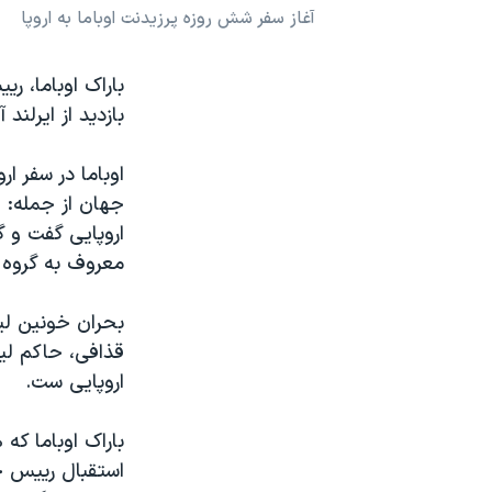
آغاز سفر شش روزه پرزیدنت اوباما به اروپا
نرگس محمدی برنده جایزه نوبل صلح
همایش محافظه‌کاران آمریکا «سی‌پک»
باراک اوباما، ر
صفحه‌های ویژه
بازدید از ایرلند 
سفر پرزیدنت ترامپ به چین
اوباما در سفر ا
جهان از جمله: 
اروپایی گفت و 
معروف به گروه 
بحران خونین لی
قذافی، حاکم لیب
اروپایی ست.
باراک اوباما که 
استقبال رییس ج