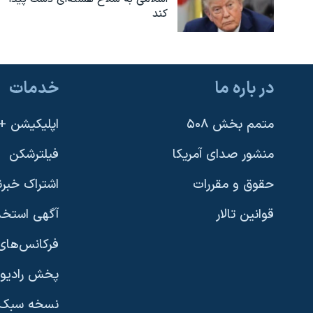
کند
در باره ما
خدمات
متمم بخش ۵۰۸
اپلیکیشن +VOA
منشور صدای آمریکا
فیلترشکن
حقوق و مقررات
اشتراک خبرن
قوانین تالار
آگهی استخد
فرکانس‌های 
پخش رادیو
یادگیری زبان انگلیسی
نسخه سبک 