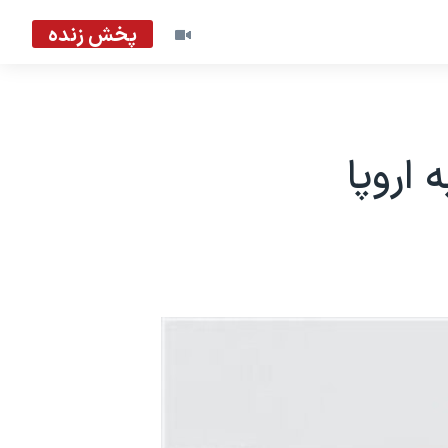
پخش زنده
 اروپا