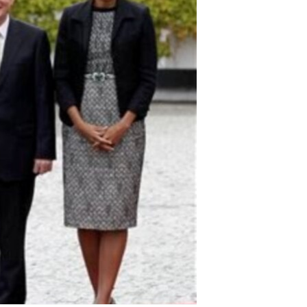
مستندها
فرهنگ و زندگی
حقوق شهروندی
انتخابات ریاست جمهوری آمریکا ۲۰۲۴
اقتصادی
حمله جمهوری اسلامی به اسرائیل
رمز مهسا
علم و فناوری
اسرائیل در جنگ
ورزش زنان در ایران
گالری عکس
اعتراضات زن، زندگی، آزادی
آرشیو پخش زنده
مجموعه مستندهای دادخواهی
تریبونال مردمی آبان ۹۸
دادگاه حمید نوری
چهل سال گروگان‌گیری
قانون شفافیت دارائی کادر رهبری ایران
اعتراضات مردمی آبان ۹۸
اسرائیل در جنگ