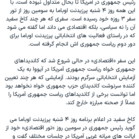
رئیس جمهوری در آمریکا تا بحال متداول نبوده است، با
اسرائیل در جنگ
این همه روز ۴ شنبه پرزیدنت اوباما به سومین روز از تور
نرگس محمدی برنده جایزه نوبل صلح
سفر ۳ روزه خود رسیده است. سفری که هر چند کاخ سفید
همایش محافظه‌کاران آمریکا «سی‌پک»
آن را نه سیاسی، بلکه اقتصادی می داند اما گفته می شود
که در راستای فعالیت های انتخاباتی پرزیدنت اوباما برای
صفحه‌های ویژه
دور دوم ریاست جمهوری اش انجام گرفته است.
سفر پرزیدنت ترامپ به چین
این سفر «اقتصادی» در حالی شروع شد که کاندیداهای
جمهوری خواه ریاست جمهوری آمریکا در آیووا به یک
آزمایش انتخاباتی سرگرم بودند. آزمایشی که هر چند تعیین
کننده سرنوشت کاندیدای حزب جمهوری خواه نخواهد بود
اما توانست برخی از کاندیداهای ریاست جمهوری آمریکا را
عملاً از صحنه مبارزه خارج کند.
کاخ سفید در اعلام برنامه روز ۴ شنبه پرزیدنت اوباما می
گوید رئیس جمهوری در سومین روز «تور اقتصادی» خود از
ایالت های میانه غربی آمریکا در جلسات مختلف گفت و