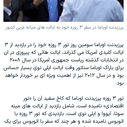
دنبال کنید
مستندها
فرهنگ و زندگی
حقوق شهروندی
انتخابات ریاست جمهوری آمریکا ۲۰۲۴
اقتصادی
حمله جمهوری اسلامی به اسرائیل
پرزیدنت اوباما در سفر ۳ روزه خود به ایالت های میانه غربی کشور
رمز مهسا
علم و فناوری
زبانهای مختلف
پرزیدنت اوباما سومین روز تور ۳ روزه خود را در بازدید از ۳
اسرائیل در جنگ
ورزش زنان در ایران
ایالت کلیدی آمریکا می گذراند، ایالت هائی که پیروزی در آن
گالری عکس
اعتراضات زن، زندگی، آزادی
در انتخابات گذشته ریاست جمهوری آمریکا در سال ۲۰۰۸
برای باراک اوباما سناتور وقت ایالت ایلی نوی بسیار حساس
آرشیو پخش زنده
مجموعه مستندهای دادخواهی
بود و در سال ۲۰۱۲ نیز از اهمیت ویژه ای بر خوردار خواهد
تریبونال مردمی آبان ۹۸
بود.
دادگاه حمید نوری
تور ۳ روزه پرزیدنت اوباما که کاخ سفید آن را «تور
چهل سال گروگان‌گیری
اقتصادی» نامیده است، شامل بازدید از ایالت های مینه
قانون شفافیت دارائی کادر رهبری ایران
سوتا، آیووا و ایلی نوی است، بازدیدی که تور ۳ روزه با
اعتراضات مردمی آبان ۹۸
اتوبوس نامیده شده و هر چند که سفر با اتوبوس برای یک