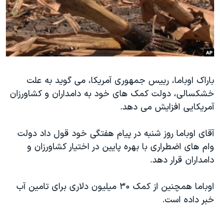
دنبال کنید
مستندها
فرهنگ و زندگی
حقوق شهروندی
انتخابات ریاست جمهوری آمریکا ۲۰۲۴
اقتصادی
حمله جمهوری اسلامی به اسرائیل
رمز مهسا
علم و فناوری
زبانهای مختلف
باراک اوباما، رييس جمهوری آمريکا، می گويد به علت
اسرائیل در جنگ
ورزش زنان در ایران
خشکسالی، دولت کمک های خود به دامداران و کشاورزان
گالری عکس
اعتراضات زن، زندگی، آزادی
آمريکايی افزايش می دهد.
آرشیو پخش زنده
مجموعه مستندهای دادخواهی
آقای اوباما روز شنبه در پيام هفتگی خود قول داد دولت
تریبونال مردمی آبان ۹۸
وام های اضطراری با بهره پايين در اختيار کشاورزان و
دادگاه حمید نوری
دامداران قرار دهد.
چهل سال گروگان‌گیری
اوباما همچنين از کمک ۳۰ ميليون دلاری برای تامين آب
قانون شفافیت دارائی کادر رهبری ایران
خبر داده است.
اعتراضات مردمی آبان ۹۸