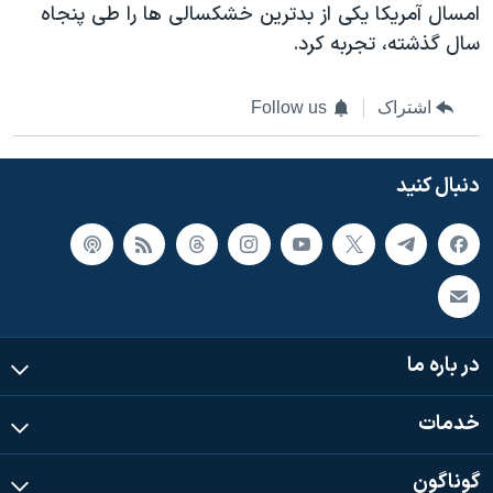
اسرائیل در جنگ
امسال آمريکا يکی از بدترين خشکسالی ها را طی پنجاه
سال گذشته، تجربه کرد.
نرگس محمدی برنده جایزه نوبل صلح
همایش محافظه‌کاران آمریکا «سی‌پک»
اشتراک
Follow us
صفحه‌های ویژه
سفر پرزیدنت ترامپ به چین
دنبال کنید
در باره ما
خدمات
گوناگون