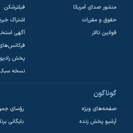
منشور صدای آمریکا
فیلترشکن
حقوق و مقررات
اشتراک خبرن
قوانین تالار
آگهی استخد
فرکانس‌های 
پخش رادیو
یادگیری زبان انگلیسی
نسخه سبک 
دنبال کنید
گوناگون
صفحه‌های ویژه
رؤسای جمهو
آرشیو پخش زنده
بایگانی برن
زبانهای مختلف