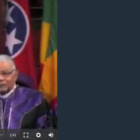
مستندها
فرهنگ و زندگی
حقوق شهروندی
انتخابات ریاست جمهوری آمریکا ۲۰۲۴
اقتصادی
حمله جمهوری اسلامی به اسرائیل
رمز مهسا
علم و فناوری
اسرائیل در جنگ
ورزش زنان در ایران
گالری عکس
اعتراضات زن، زندگی، آزادی
آرشیو پخش زنده
مجموعه مستندهای دادخواهی
تریبونال مردمی آبان ۹۸
دادگاه حمید نوری
چهل سال گروگان‌گیری
قانون شفافیت دارائی کادر رهبری ایران
اعتراضات مردمی آبان ۹۸
2:41
اسرائیل در جنگ