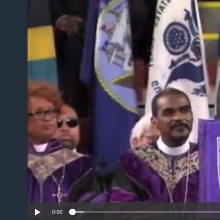
No m
0:00