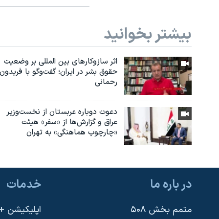
بیشتر بخوانید
اثر ساز‌و‌کارهای بین المللی بر وضعیت
حقوق بشر در ایران؛ گفت‌وگو با فریدون
رحمانی
دعوت دوباره عربستان از نخست‌وزیر
عراق و گزارش‌ها از «سفر» هیئت
«چارچوب هماهنگی» به تهران
در باره ما
خدمات
متمم بخش ۵۰۸
اپلیکیشن +VOA