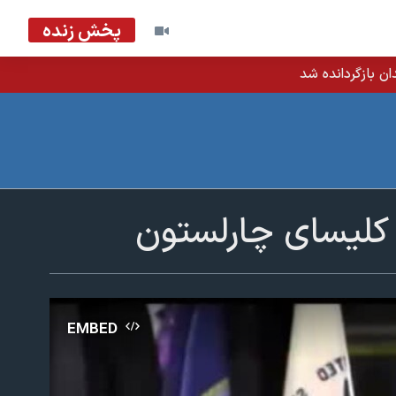
پخش زنده
ان بازگردانده شد
ن کلیسای چارلستون
EMBED