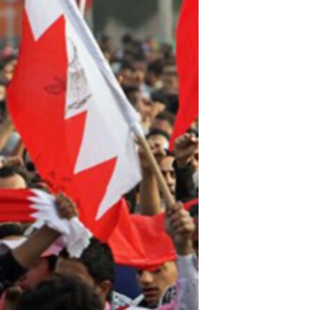
مستندها
فرهنگ و زندگی
حقوق شهروندی
انتخابات ریاست جمهوری آمریکا ۲۰۲۴
اقتصادی
حمله جمهوری اسلامی به اسرائیل
رمز مهسا
علم و فناوری
اسرائیل در جنگ
ورزش زنان در ایران
گالری عکس
اعتراضات زن، زندگی، آزادی
آرشیو پخش زنده
مجموعه مستندهای دادخواهی
تریبونال مردمی آبان ۹۸
دادگاه حمید نوری
چهل سال گروگان‌گیری
قانون شفافیت دارائی کادر رهبری ایران
اعتراضات مردمی آبان ۹۸
اسرائیل در جنگ