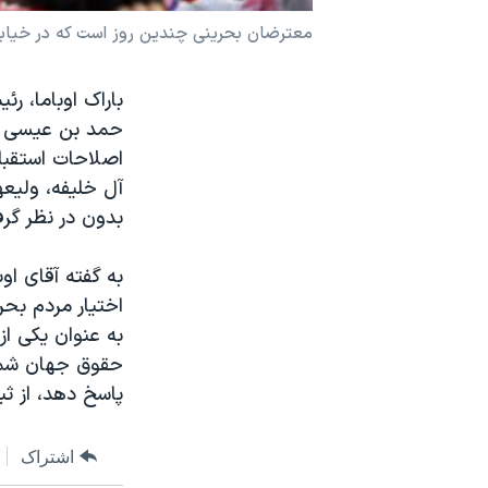
نرگس محمدی برنده جایزه نوبل صلح
معترضان بحرینی چندین روز است که در خیابا
همایش محافظه‌کاران آمریکا «سی‌پک»
باراک اوباما، ر
صفحه‌های ویژه
حمد بن عیسی آل 
سفر پرزیدنت ترامپ به چین
اصلاحات استقبا
آل خلیفه، ولیع
بدون در نظر گر
به گفته آقای او
اختیار مردم بحر
به عنوان یکی ا
حقوق جهان شمو
پاسخ دهد، از ثب
اشتراک