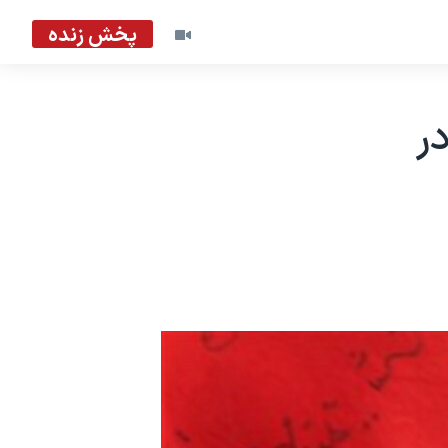
پخش زنده
ر