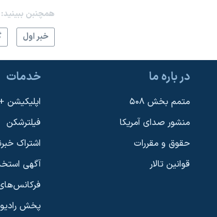
همچنبن ببینید:
خبر اول
گ
در باره ما
خدمات
متمم بخش ۵۰۸
اپلیکیشن +VOA
منشور صدای آمریکا
فیلترشکن
حقوق و مقررات
اشتراک خبرن
قوانین تالار
آگهی استخد
فرکانس‌های 
پخش رادیو