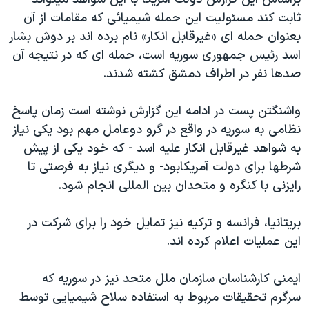
اسرائیل در جنگ
ثابت کند مسئولیت این حمله شیمیائی که مقامات از آن
نرگس محمدی برنده جایزه نوبل صلح
بعنوان حمله ای «غیرقابل انکار» نام برده اند بر دوش بشار
همایش محافظه‌کاران آمریکا «سی‌پک»
اسد رئیس جمهوری سوریه است، حمله ای که در نتیجه آن
صدها نفر در اطراف دمشق کشته شدند.
صفحه‌های ویژه
سفر پرزیدنت ترامپ به چین
واشنگتن پست در ادامه این گزارش نوشته است زمان پاسخ
نظامی به سوریه در واقع در گرو دوعامل مهم بود یکی نیاز
به شواهد غیرقابل انکار علیه اسد - که خود یکی از پیش
شرطها برای دولت آمریکابود- و دیگری نیاز به فرصتی تا
رایزنی با کنگره و متحدان بین المللی انجام شود.
بریتانیا، فرانسه و ترکیه نیز تمایل خود را برای شرکت در
این عملیات اعلام کرده اند.
ایمنی کارشناسان سازمان ملل متحد نیز در سوریه که
سرگرم تحقیقات مربوط به استفاده سلاح شیمیایی توسط