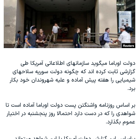
دنبال کنید
مستندها
فرهنگ و زندگی
حقوق شهروندی
انتخابات ریاست جمهوری آمریکا ۲۰۲۴
اقتصادی
حمله جمهوری اسلامی به اسرائیل
رمز مهسا
علم و فناوری
زبانهای مختلف
اسرائیل در جنگ
ورزش زنان در ایران
گالری عکس
اعتراضات زن، زندگی، آزادی
دولت اوباما میگوید سازمانهای اطلاعاتی آمریکا طی
گزارشی ثابت کرده اند که چگونه دولت سوریه سلاحهای
آرشیو پخش زنده
مجموعه مستندهای دادخواهی
شیمیایی را هفته پیش آماده و علیه شهروندان خود بکار
تریبونال مردمی آبان ۹۸
برد.
دادگاه حمید نوری
بر اساس روزنامه واشنگتن پست دولت اوباما آماده است تا
چهل سال گروگان‌گیری
شواهدی را که در دست دارد احتمالا روز پنجشنبه در اختیار
قانون شفافیت دارائی کادر رهبری ایران
عموم بگذارد.
اعتراضات مردمی آبان ۹۸
براساس این گزارش دولت آمریکا با این شواهد میتواند