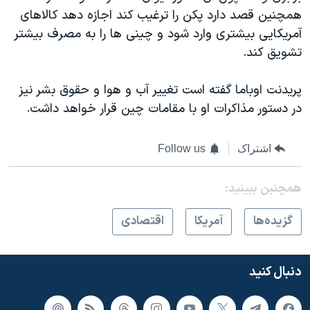
اسرائیل در جنگ
همچنین قصد دارد پکن را ترغیب کند اجازه دهد کالاهای
نرگس محمدی برنده جایزه نوبل صلح
آمریکایی بیشتری وارد شود و چینی ها را به مصرف بیشتر
تشویق کند.
همایش محافظه‌کاران آمریکا «سی‌پک»
صفحه‌های ویژه
پریدنت اوباما گفته است تغییر آب و هوا و حقوق بشر نیز
سفر پرزیدنت ترامپ به چین
در دستور مذاکرات او با مقامات چین قرار خواهد داشت.
اشتراک
Follow us
همچنبن ببینید:
گزيده‌ها
آمريکا
اقتصادی
دنبال کنید