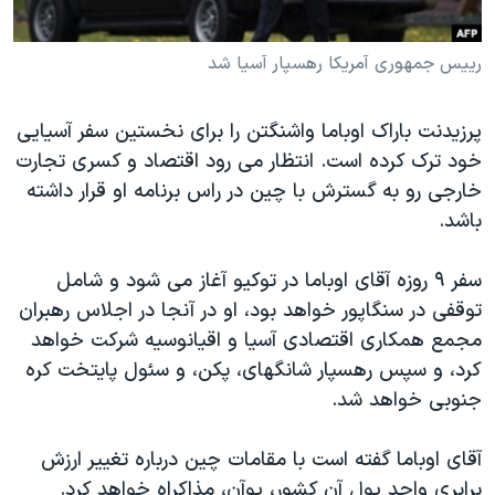
دنبال کنید
مستندها
فرهنگ و زندگی
رییس جمهوری آمریکا رهسپار آسیا شد
حقوق شهروندی
انتخابات ریاست جمهوری آمریکا ۲۰۲۴
اقتصادی
حمله جمهوری اسلامی به اسرائیل
پرزیدنت باراک اوباما واشنگتن را برای نخستین سفر آسیایی
رمز مهسا
علم و فناوری
خود ترک کرده است. انتظار می رود اقتصاد و کسری تجارت
زبانهای مختلف
اسرائیل در جنگ
ورزش زنان در ایران
خارجی رو به گسترش با چین در راس برنامه او قرار داشته
باشد.
گالری عکس
اعتراضات زن، زندگی، آزادی
آرشیو پخش زنده
مجموعه مستندهای دادخواهی
سفر ۹ روزه آقای اوباما در توکیو آغاز می شود و شامل
تریبونال مردمی آبان ۹۸
توقفی در سنگاپور خواهد بود، او در آنجا در اجلاس رهبران
مجمع همکاری اقتصادی آسیا و اقیانوسیه شرکت خواهد
دادگاه حمید نوری
کرد، و سپس رهسپار شانگهای، پکن، و سئول پایتخت کره
چهل سال گروگان‌گیری
جنوبی خواهد شد.
قانون شفافیت دارائی کادر رهبری ایران
آقای اوباما گفته است با مقامات چین درباره تغییر ارزش
اعتراضات مردمی آبان ۹۸
برابری واحد پول آن کشور، یوآن، مذاکراه خواهد کرد.