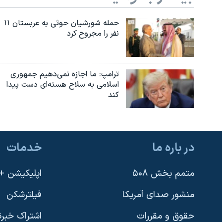
نرگس محمدی برنده جایزه نوبل صلح
حمله شورشیان حوثی به عربستان ۱۱
همایش محافظه‌کاران آمریکا «سی‌پک»
نفر را مجروح کرد
صفحه‌های ویژه
سفر پرزیدنت ترامپ به چین
ترامپ: ما اجازه نمی‌دهیم جمهوری
اسلامی به سلاح هسته‌ای دست پیدا
کند
در باره ما
خدمات
متمم بخش ۵۰۸
اپلیکیشن +VOA
منشور صدای آمریکا
فیلترشکن
حقوق و مقررات
اشتراک خبرن